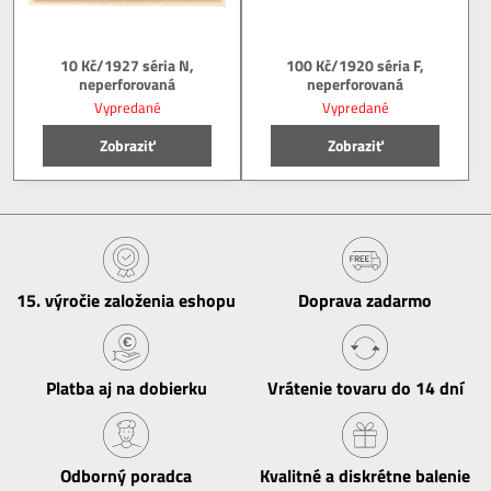
10 Kč/1927 séria N,
100 Kč/1920 séria F,
neperforovaná
neperforovaná
Vypredané
Vypredané
Zobraziť
Zobraziť
15​. výročie založenia eshopu
Doprava zadarmo
Platba aj na dobierku
Vrátenie tovaru do 14 dní
Odborný poradca
Kvalitné a diskrétne balenie