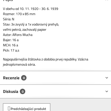
V obehu od 10. 11. 1920 - 30. 6. 1939
Rozmer: 170 x 85 mm
Séria: N
Stav: 3x zvyslý a 1x vodorovný prehyb,
veľmi pekná, zachovalý papier
Autor: Alfons Mucha
Bajer: 16 a
MCH: 16 a
Pick: 17 a,s
Najpopulárnejšia štátovka z obdobia prvej republiky. Vzácna
jednopísmenová séria.
Recenzie
0
Diskusia
0
Predchádzajúci produkt