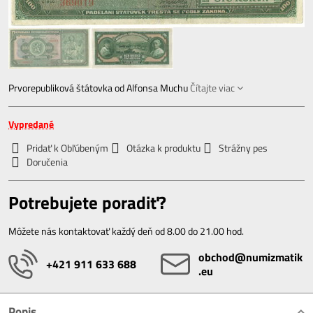
Prvorepubliková štátovka od Alfonsa Muchu
Čítajte viac
Vypredané
Pridať k Obľúbeným
Otázka k produktu
Strážny pes
Doručenia
Potrebujete poradiť?
Môžete nás kontaktovať každý deň od 8.00 do 21.00 hod.
obchod​@numizmatik​
+421 911 633 688
.eu
Popis