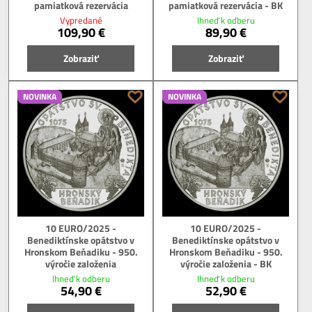
pamiatková rezervácia
pamiatková rezervácia - BK
Vypredané
Ihneď k odberu
109,90 €
89,90 €
Zobraziť
Zobraziť
NOVINKA
NOVINKA
10 EURO/2025 -
10 EURO/2025 -
Benediktínske opátstvo v
Benediktínske opátstvo v
Hronskom Beňadiku - 950.
Hronskom Beňadiku - 950.
výročie založenia
výročie založenia - BK
Ihneď k odberu
Ihneď k odberu
54,90 €
52,90 €