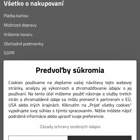
Všetko o nakupovaní
Platba kartou
Možnosti dopravy
Vrátenie tovaru
Obchodné podmienky
GDPR
KONTAKT
Predvoľby súkromia
Angyalova 461/75
Cookies používame na zlepšenie vašej návštevy tejto webovej
stránky, analýzu jej výkonnosti a zhromažďovanie údajov o jej
967 01 Kremnica
používaní. Na tento účel môžeme použiť nástroje a služby tretích
strán a zhromaždené údaje sa môžu preniesť k partnerom v EÚ,
SLOVAKIA
USA alebo iných krajinách. Kliknutím na „Prijať všetky cookies"
Mobil: +421 911 633 688
vyjadrujete svoj súhlas s týmto spracovaním. Nižšie môžete nájsť
podrobné informácie alebo upraviť svoje preferencie.
e-mail: weiss(@)numizmatik.eu
Zásady ochrany osobných údajov
©
2026
Copyright