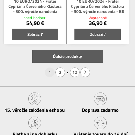
10 EURO/2024 - Fráter
10 EURO/2024 - Fráter
Cyprián z Červeného Kláštora
Cyprián z Červeného Kláštora
- 300. výročie narodenia
- 300. výročie narodenia - BK
Ihneď k odberu
Vypredané
54,90 €
36,90 €
Zobraziť
Zobraziť
Ďalšie produkty
1
2
12
15​. výročie založenia eshopu
Doprava zadarmo
Platba aj na dobierku
Vrátenie tovaru do 14 dní