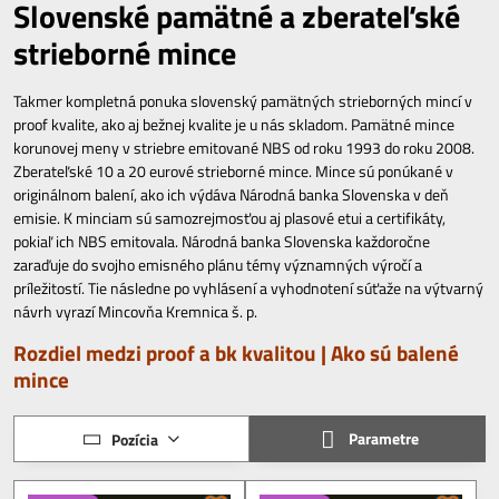
Slovenské pamätné a zberateľské
strieborné mince
Takmer kompletná ponuka slovenský pamätných strieborných mincí v
proof kvalite, ako aj bežnej kvalite je u nás skladom. Pamätné mince
korunovej meny v striebre emitované NBS od roku 1993 do roku 2008.
Zberateľské 10 a 20 eurové strieborné mince. Mince sú ponúkané v
originálnom balení, ako ich výdáva Národná banka Slovenska v deň
emisie. K minciam sú samozrejmosťou aj plasové etui a certifikáty,
pokiaľ ich NBS emitovala. Národná banka Slovenska každoročne
zaraďuje do svojho emisného plánu témy významných výročí a
príležitostí. Tie následne po vyhlásení a vyhodnotení súťaže na výtvarný
návrh vyrazí Mincovňa Kremnica š. p.
Rozdiel medzi proof a bk kvalitou
|
Ako sú balené
mince
Parametre
Pozícia