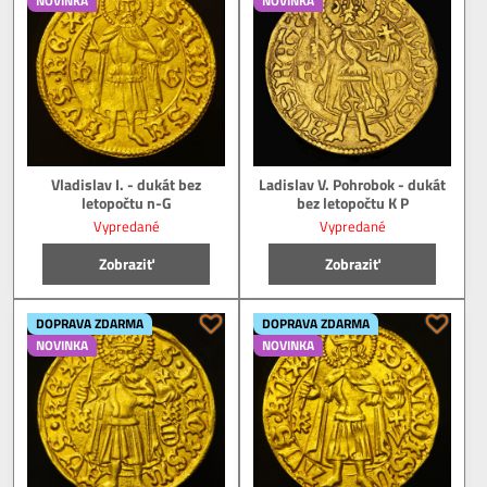
NOVINKA
NOVINKA
Vladislav I. - dukát bez
Ladislav V. Pohrobok - dukát
letopočtu n-G
bez letopočtu K P
Vypredané
Vypredané
Zobraziť
Zobraziť
DOPRAVA ZDARMA
DOPRAVA ZDARMA
NOVINKA
NOVINKA