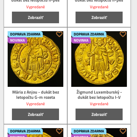
Vypredané
Vypredané
Zobraziť
Zobraziť
DOPRAVA ZDARMA
DOPRAVA ZDARMA
NOVINKA
NOVINKA
Mária z Anjou - dukát bez
Žigmund Luxemburský -
letopočtu G-m rozeta
dukát bez letopočtu I-V
Vypredané
Vypredané
Zobraziť
Zobraziť
DOPRAVA ZDARMA
DOPRAVA ZDARMA