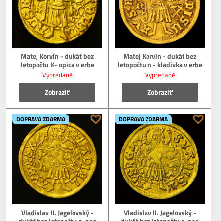
Matej Korvín - dukát bez
Matej Korvín - dukát bez
letopočtu K- opica v erbe
letopočtu n - kladivka v erbe
Vypredané
Vypredané
Zobraziť
Zobraziť
DOPRAVA ZDARMA
DOPRAVA ZDARMA
Vladislav II. Jagelovský -
Vladislav II. Jagelovský -
dukát bez letopočtu n-pes
dukát bez letopočtu n-pes