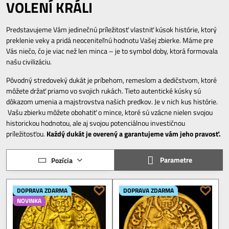
VOLENÍ KRÁLI
Predstavujeme Vám jedinečnú príležitosť vlastniť kúsok histórie, ktorý
preklenie veky a pridá neoceniteľnú hodnotu Vašej zbierke. Máme pre
Vás niečo, čo je viac než len minca – je to symbol doby, ktorá formovala
našu civilizáciu.
Pôvodný stredoveký dukát je príbehom, remeslom a dedičstvom, ktoré
môžete držať priamo vo svojich rukách. Tieto autentické kúsky sú
dôkazom umenia a majstrovstva našich predkov. Je v nich kus histórie.
Vašu zbierku môžete obohatiť o mince, ktoré sú vzácne nielen svojou
historickou hodnotou, ale aj svojou potenciálnou investičnou
príležitosťou.
Každý dukát je overený a garantujeme vám jeho pravosť.
Parametre
Pozícia
DOPRAVA ZDARMA
DOPRAVA ZDARMA
NOVINKA