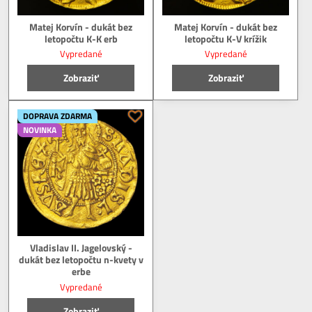
Matej Korvín - dukát bez
Matej Korvín - dukát bez
letopočtu K-K erb
letopočtu K-V krížik
Vypredané
Vypredané
Zobraziť
Zobraziť
DOPRAVA ZDARMA
NOVINKA
Vladislav II. Jagelovský -
dukát bez letopočtu n-kvety v
erbe
Vypredané
Zobraziť