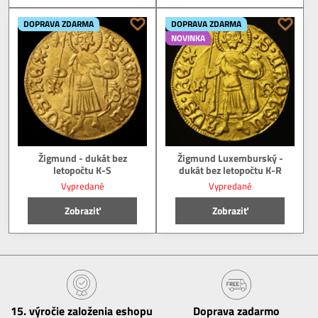
DOPRAVA ZDARMA
DOPRAVA ZDARMA
NOVINKA
Žigmund - dukát bez
Žigmund Luxemburský -
letopočtu K-S
dukát bez letopočtu K-R
Vypredané
Vypredané
Zobraziť
Zobraziť
15​. výročie založenia eshopu
Doprava zadarmo