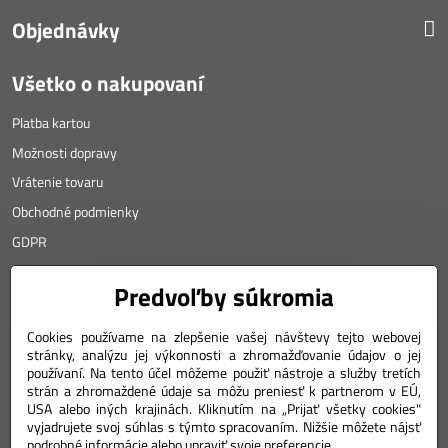
Objednávky
Všetko o nakupovaní
Platba kartou
Možnosti dopravy
Vrátenie tovaru
Obchodné podmienky
GDPR
KONTAKT
Predvoľby súkromia
Angyalova 461/75
Cookies používame na zlepšenie vašej návštevy tejto webovej
stránky, analýzu jej výkonnosti a zhromažďovanie údajov o jej
967 01 Kremnica
používaní. Na tento účel môžeme použiť nástroje a služby tretích
strán a zhromaždené údaje sa môžu preniesť k partnerom v EÚ,
SLOVAKIA
USA alebo iných krajinách. Kliknutím na „Prijať všetky cookies"
Mobil: +421 911 633 688
vyjadrujete svoj súhlas s týmto spracovaním. Nižšie môžete nájsť
podrobné informácie alebo upraviť svoje preferencie.