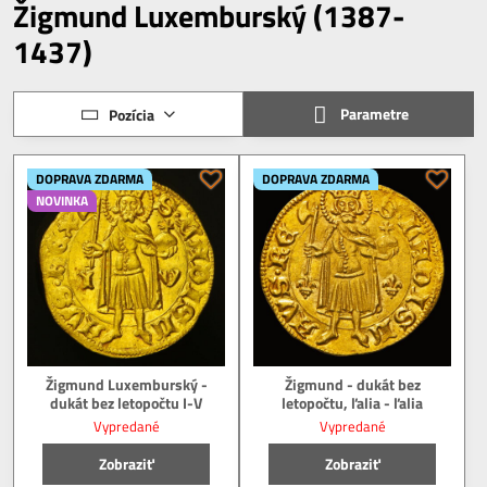
Žigmund Luxemburský (1387-
1437)
Parametre
Pozícia
DOPRAVA ZDARMA
DOPRAVA ZDARMA
NOVINKA
Žigmund Luxemburský -
Žigmund - dukát bez
dukát bez letopočtu I-V
letopočtu, ľalia - ľalia
Vypredané
Vypredané
Zobraziť
Zobraziť