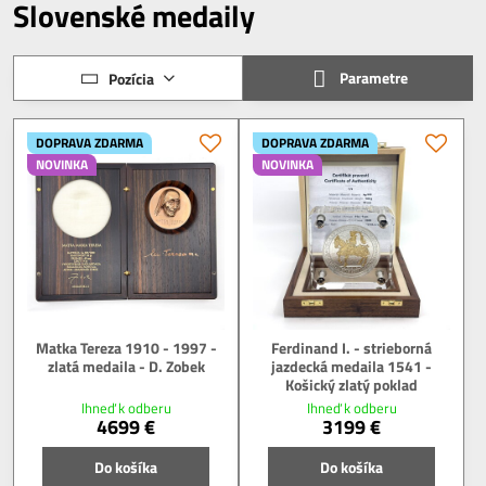
Slovenské medaily
Parametre
Pozícia
DOPRAVA ZDARMA
DOPRAVA ZDARMA
NOVINKA
NOVINKA
Matka Tereza 1910 - 1997 -
Ferdinand I. - strieborná
zlatá medaila - D. Zobek
jazdecká medaila 1541 -
Košický zlatý poklad
Ihneď k odberu
Ihneď k odberu
4699 €
3199 €
Do košíka
Do košíka