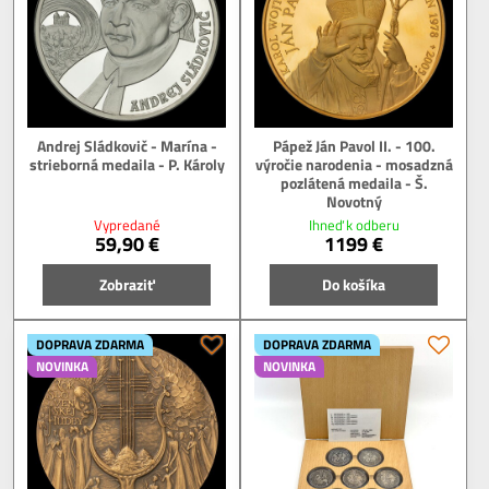
Andrej Sládkovič - Marína -
Pápež Ján Pavol II. - 100.
strieborná medaila - P. Károly
výročie narodenia - mosadzná
pozlátená medaila - Š.
Novotný
Vypredané
Ihneď k odberu
59,90 €
1199 €
Zobraziť
Do košíka
DOPRAVA ZDARMA
DOPRAVA ZDARMA
NOVINKA
NOVINKA