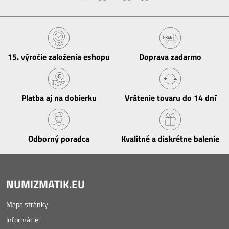
15​. výročie založenia eshopu
Doprava zadarmo
Platba aj na dobierku
Vrátenie tovaru do 14 dní
Odborný poradca
Kvalitné a diskrétne balenie
NUMIZMATIK.EU
Mapa stránky
Informácie