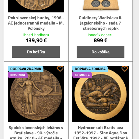
Rok slovenskej hudby, 1996 -
Guldinery Vladislava II.
AE jednostranná medaila - M.
Jagelonského - sada 7
Polonský
strieborných replík
Ihneď k odberu
Ihneď k odberu
139,90 €
899 €
Do košíka
Do košíka
DOPRAVA ZDARMA
DOPRAVA ZDARMA
NOVINKA
NOVINKA
Spolok slovenských lekárov v
Hydroconsult Bratislava
Bratislave - 90. výročie
1952-1997 - Sine Aqua Non
vzniku, 2010 - AE medaila -
Est Vita, 1997 - AE pozlátená