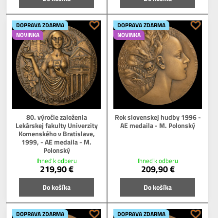
DOPRAVA ZDARMA
DOPRAVA ZDARMA
NOVINKA
NOVINKA
80. výročie založenia
Rok slovenskej hudby 1996 -
Lekárskej fakulty Univerzity
AE medaila - M. Polonský
Komenského v Bratislave,
1999, - AE medaila - M.
Polonský
Ihneď k odberu
Ihneď k odberu
219,90 €
209,90 €
Do košíka
Do košíka
DOPRAVA ZDARMA
DOPRAVA ZDARMA