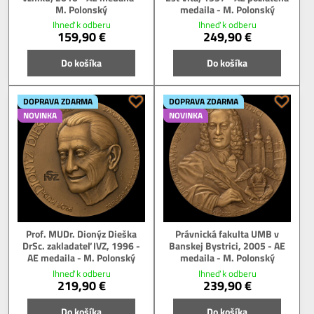
M. Polonský
medaila - M. Polonský
Ihneď k odberu
Ihneď k odberu
159,90 €
249,90 €
Do košíka
Do košíka
DOPRAVA ZDARMA
DOPRAVA ZDARMA
NOVINKA
NOVINKA
Prof. MUDr. Dionýz Dieška
Právnická fakulta UMB v
DrSc. zakladateľ IVZ, 1996 -
Banskej Bystrici, 2005 - AE
AE medaila - M. Polonský
medaila - M. Polonský
Ihneď k odberu
Ihneď k odberu
219,90 €
239,90 €
Do košíka
Do košíka