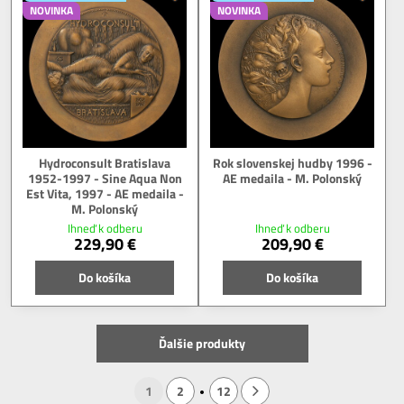
NOVINKA
NOVINKA
Hydroconsult Bratislava
Rok slovenskej hudby 1996 -
1952-1997 - Sine Aqua Non
AE medaila - M. Polonský
Est Vita, 1997 - AE medaila -
M. Polonský
Ihneď k odberu
Ihneď k odberu
229,90 €
209,90 €
Do košíka
Do košíka
Ďalšie produkty
1
2
12