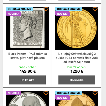
DOPRAVA ZDARMA
DOPRAVA ZDARMA
NOVINKA
NOVINKA
Black Penny - Prvá známka
Jubilejný Svätováclavský 2
sveta, platinová plaketa
dukát 1923 odrazok číslo 208
od Josefa Šejnostu
Ihneď k odberu
Ihneď k odberu
449,90 €
1290 €
Do košíka
Do košíka
NOVINKA
DOPRAVA ZDARMA
NOVINKA