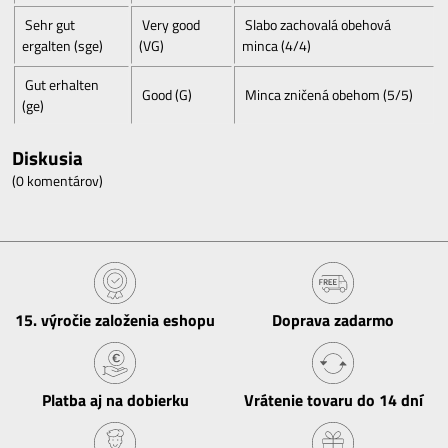
Sehr gut
Very good
Slabo zachovalá obehová
ergalten (sge)
(VG)
minca (4/4)
Gut erhalten
Good (G)
Minca zničená obehom (5/5)
(ge)
Diskusia
(0 komentárov)
15​. výročie založenia eshopu
Doprava zadarmo
Platba aj na dobierku
Vrátenie tovaru do 14 dní