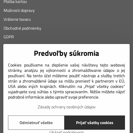
Platba kartou
Možnosti dopravy
Vrátenie tovaru
Obchodné podmienky
GDPR
KONTAKT
Predvoľby súkromia
Angyalova 461/75
Cookies používame na zlepšenie vašej návštevy tejto webovej
stránky, analýzu jej výkonnosti a zhromažďovanie údajov o jej
967 01 Kremnica
používaní. Na tento účel môžeme použiť nástroje a služby tretích
strán a zhromaždené údaje sa môžu preniesť k partnerom v EÚ,
SLOVAKIA
USA alebo iných krajinách. Kliknutím na „Prijať všetky cookies"
Mobil: +421 911 633 688
vyjadrujete svoj súhlas s týmto spracovaním. Nižšie môžete nájsť
podrobné informácie alebo upraviť svoje preferencie.
e-mail: weiss(@)numizmatik.eu
Zásady ochrany osobných údajov
©
2026
Copyright
Odmietnuť všetko
Prijať všetky cookies
Predvoľby súkromia
Zásady ochrany osobných údajov
Podmienky používania
Ukázať podrobnosti