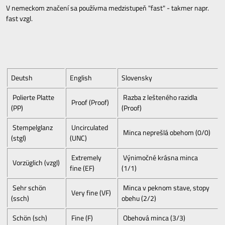
V nemeckom značení sa používma medzistupeň "fast" - takmer napr.
fast vzgl.
Deutsh
English
Slovensky
Polierte Platte
Razba z lešteného razidla
Proof (Proof)
(PP)
(Proof)
Stempelglanz
Uncirculated
Minca neprešlá obehom (0/0)
(stgl)
(UNC)
Extremely
Výnimočné krásna minca
Vorzüglich (vzgl)
fine (EF)
(1/1)
Sehr schön
Minca v peknom stave, stopy
Very fine (VF)
(ssch)
obehu (2/2)
Schön (sch)
Fine (F)
Obehová minca (3/3)