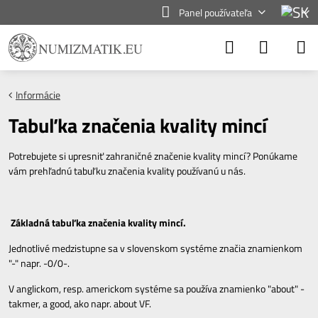
Panel používateľa
Informácie
Tabuľka značenia kvality mincí
Potrebujete si upresniť zahraničné značenie kvality mincí? Ponúkame
vám prehľadnú tabuľku značenia kvality používanú u nás.
Základná tabuľka značenia kvality mincí.
Jednotlivé medzistupne sa v slovenskom systéme značia znamienkom
"-" napr. -0/0-.
V anglickom, resp. americkom systéme sa používa znamienko "about" -
takmer, a good, ako napr. about VF.