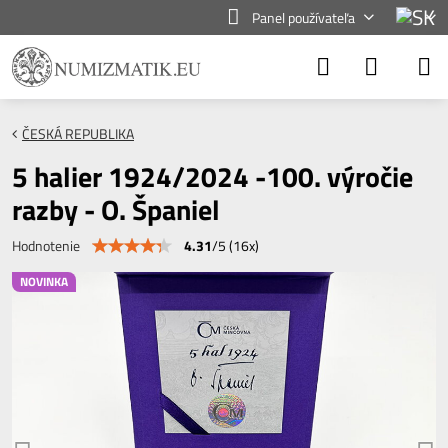
Panel používateľa
ČESKÁ REPUBLIKA
5 halier 1924/2024 -100. výročie
razby - O. Španiel
4.31
/
5
(
16
x)
Hodnotenie
NOVINKA