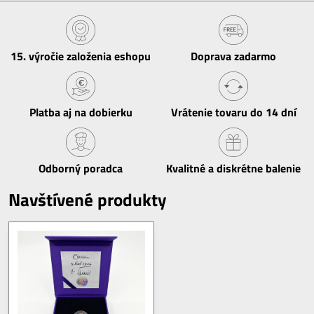
15​. výročie založenia eshopu
Doprava zadarmo
Platba aj na dobierku
Vrátenie tovaru do 14 dní
Odborný poradca
Kvalitné a diskrétne balenie
Navštívené produkty