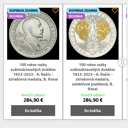
DOPRAVA ZDARMA
DOPRAVA ZDARMA
NOVINKA
NOVINKA
100 rokov razby
100 rokov razby
svätováclavských dukátov
svätováclavských dukátov
1923-2023 - A. Rašín -
1923-2023 - A. Rašín -
strieborná medaila, B. Ronai
strieborná medaila,
a
selektívne pozlátená, B.
Ronai
Ihneď k odberu
Ihneď k odberu
284,90 €
284,90 €
Do košíka
Do košíka