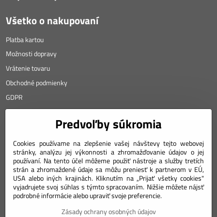
Všetko o nakupovaní
Platba kartou
Možnosti dopravy
Vrátenie tovaru
Obchodné podmienky
GDPR
KONTAKT
Predvoľby súkromia
Angyalova 461/75
Cookies používame na zlepšenie vašej návštevy tejto webovej
stránky, analýzu jej výkonnosti a zhromažďovanie údajov o jej
967 01 Kremnica
používaní. Na tento účel môžeme použiť nástroje a služby tretích
SLOVAKIA
strán a zhromaždené údaje sa môžu preniesť k partnerom v EÚ,
USA alebo iných krajinách. Kliknutím na „Prijať všetky cookies"
Mobil: +421 911 633 688
vyjadrujete svoj súhlas s týmto spracovaním. Nižšie môžete nájsť
podrobné informácie alebo upraviť svoje preferencie.
e-mail: weiss(@)numizmatik.eu
Zásady ochrany osobných údajov