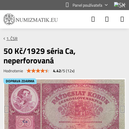
Panel používateľa
1. ČSR
50 Kč/1929 séria Ca,
neperforovaná
4.42
/
5
(
12
x)
Hodnotenie
DOPRAVA ZDARMA