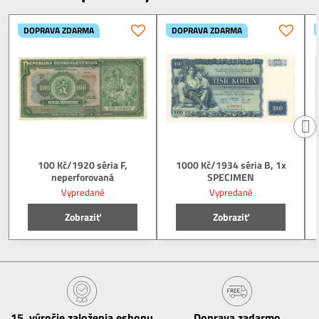
DOPRAVA ZDARMA
DOPRAVA ZDARMA
100 Kč/1920 séria F,
1000 Kč/1934 séria B, 1x
neperforovaná
SPECIMEN
Vypredané
Vypredané
Zobraziť
Zobraziť
15​. výročie založenia eshopu
Doprava zadarmo