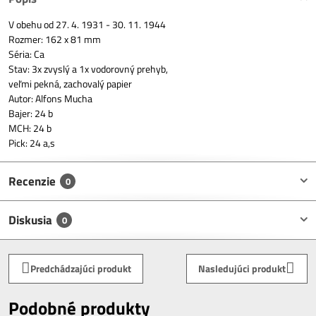
V obehu od 27. 4. 1931 - 30. 11. 1944
Rozmer: 162 x 81 mm
Séria: Ca
Stav: 3x zvyslý a 1x vodorovný prehyb,
veľmi pekná, zachovalý papier
Autor: Alfons Mucha
Bajer: 24 b
MCH: 24 b
Pick: 24 a,s
Recenzie
0
Diskusia
0
Predchádzajúci produkt
Nasledujúci produkt
Podobné produkty