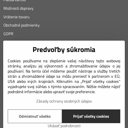
Možnosti dopravy
Vrátenie tovaru
Obchodné podmienky
GDPR
KONTAKT
Predvoľby súkromia
Angyalova 461/75
Cookies používame na zlepšenie vašej návštevy tejto webovej
stránky, analýzu jej výkonnosti a zhromažďovanie údajov o jej
967 01 Kremnica
používaní. Na tento účel môžeme použiť nástroje a služby tretích
strán a zhromaždené údaje sa môžu preniesť k partnerom v EÚ,
SLOVAKIA
USA alebo iných krajinách. Kliknutím na „Prijať všetky cookies"
Mobil: +421 911 633 688
vyjadrujete svoj súhlas s týmto spracovaním. Nižšie môžete nájsť
podrobné informácie alebo upraviť svoje preferencie.
e-mail: weiss(@)numizmatik.eu
Zásady ochrany osobných údajov
©
2026
Copyright
Odmietnuť všetko
Prijať všetky cookies
Predvoľby súkromia
Zásady ochrany osobných údajov
Podmienky používania
Ukázať podrobnosti