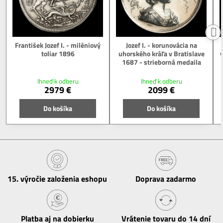
František Jozef I. - miléniový
Jozef I. - korunovácia na
toliar 1896
uhorského kráľa v Bratislave
v
1687 - strieborná medaila
Ihneď k odberu
Ihneď k odberu
2979 €
2099 €
Do košíka
Do košíka
15​. výročie založenia eshopu
Doprava zadarmo
Platba aj na dobierku
Vrátenie tovaru do 14 dní