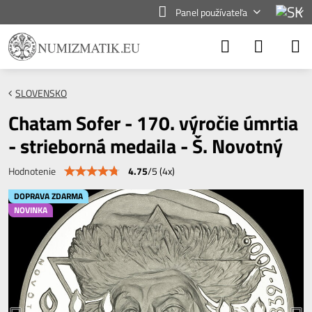
Panel používateľa
SLOVENSKO
Chatam Sofer - 170. výročie úmrtia
- strieborná medaila - Š. Novotný
4.75
/
5
(
4
x)
Hodnotenie
DOPRAVA ZDARMA
NOVINKA