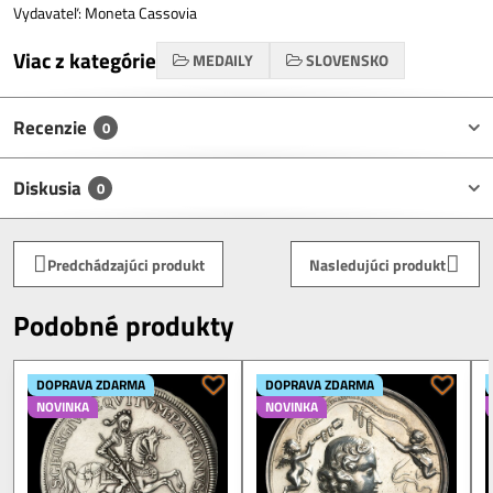
Vydavateľ: Moneta Cassovia
Viac z kategórie
MEDAILY
SLOVENSKO
Recenzie
0
Diskusia
0
Predchádzajúci produkt
Nasledujúci produkt
Podobné produkty
DOPRAVA ZDARMA
DOPRAVA ZDARMA
NOVINKA
NOVINKA