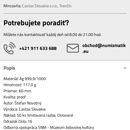
Mincovňa:
Castax Slovakia s.r.o., Trenčín
Potrebujete poradiť?
Môžete nás kontaktovať každý deň od 8.00 do 21.00 hod.
obchod​@numizmatik​
+421 911 633 688
.eu
Popis
Materiál: Ag 999,9/1000
Hmotnosť: 117,0 g
Priemer: 60 mm
Kvalita: proof
Autor: Štefan Novotný
Výrobca: Castax Slovakia
Náklad: 50 ks limitovaná razba, číslované
Odrazok číslo: 16
Odborná spolupráca SNM - Múzeum židovskej kultúry