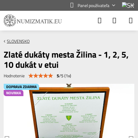
Panel používateľa
SLOVENSKO
Zlaté dukáty mesta Žilina - 1, 2, 5,
10 dukát v etui
5
/
5
(
1
x)
Hodnotenie
DOPRAVA ZDARMA
NOVINKA