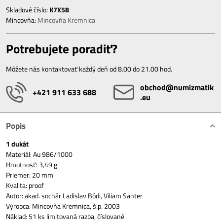
Skladové číslo:
K7X58
Mincovňa:
Mincovňa Kremnica
Potrebujete poradiť?
Môžete nás kontaktovať každý deň od 8.00 do 21.00 hod.
obchod​@numizmatik​
+421 911 633 688
.eu
Popis
1 dukát
Materiál: Au 986/1000
Hmotnosť: 3,49 g
Priemer: 20 mm
Kvalita: proof
Autor: akad. sochár Ladislav Bódi, Viliam Santer
Výrobca: Mincovňa Kremnica, š.p. 2003
Náklad: 51 ks limitovaná razba, číslované