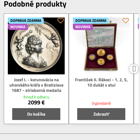
Podobné produkty
DOPRAVA ZDARMA
DOPRAVA ZDARMA
NOVINKA
NOVINKA
Jozef I. - korunovácia na
František II. Rákoci - 1, 2, 5,
uhorského kráľa v Bratislave
10 dukát v etui
1687 - strieborná medaila
Ihneď k odberu
2099 €
Vypredané
Do košíka
Zobraziť