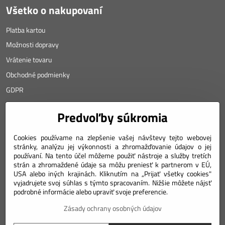
Všetko o nakupovaní
Platba kartou
Možnosti dopravy
Vrátenie tovaru
Obchodné podmienky
GDPR
KONTAKT
Predvoľby súkromia
Angyalova 461/75
Cookies používame na zlepšenie vašej návštevy tejto webovej
stránky, analýzu jej výkonnosti a zhromažďovanie údajov o jej
967 01 Kremnica
používaní. Na tento účel môžeme použiť nástroje a služby tretích
SLOVAKIA
strán a zhromaždené údaje sa môžu preniesť k partnerom v EÚ,
USA alebo iných krajinách. Kliknutím na „Prijať všetky cookies"
Mobil: +421 911 633 688
vyjadrujete svoj súhlas s týmto spracovaním. Nižšie môžete nájsť
podrobné informácie alebo upraviť svoje preferencie.
e-mail: weiss(@)numizmatik.eu
Zásady ochrany osobných údajov
©
2026
Copyright