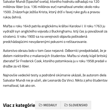
Salvator Mundi (Spasiteľ sveta), ktorého hodnotu odhadujú na 120
miliónov libier (cca. 136 miliónov eur) namaľoval umelec okolo roku
1500. Znázorňuje Ježiša Krista, ktorý drží v ľavej ruke guľu a pravou
rukou žehná.
Maľba v roku 1649 patrila anglickému kráľovi Karolovi I. V roku 1763 ju
vydražil syn anglického vojvodu z Buckinghamu. Istý čas ju považovali za
stratenú. V roku 1900 sa na verejnosti objavila poškodená
predchádzajúcimi nevydarenými pokusmi o reštaurovanie.
Autorstvo obrazu bolo v tom čase nejasné. Odborníci predpokladali, že je
dielom niektorého z maliarových študentov. Maľbu si vtedy kúpil britský
zberateľ Sir Frederick Cook, ktorého potomkovia ju v roku 1958 predali v
dražbe za 45 libier.
Najnovšie vedecké testy a podrobné skúmanie ukázali, že autorom diela
Salvator Mundi nie je učeň, ale Leonardo Da Vinci. Nikto z jeho študentov
nemaľoval, tak ako on.
Viac z kategórie
MEDAILY
SLOVENSKO