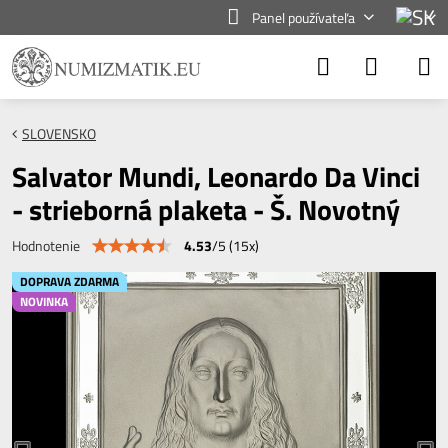
Panel používateľa
SLOVENSKO
Salvator Mundi, Leonardo Da Vinci
- strieborná plaketa - Š. Novotný
4.53
/
5
(
15
x)
Hodnotenie
DOPRAVA ZDARMA
NOVINKA