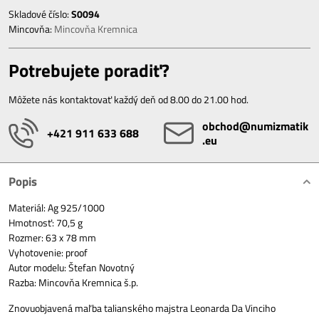
Skladové číslo:
S0094
Mincovňa:
Mincovňa Kremnica
Potrebujete poradiť?
Môžete nás kontaktovať každý deň od 8.00 do 21.00 hod.
obchod​@numizmatik​
+421 911 633 688
.eu
Popis
Materiál: Ag 925/1000
Hmotnosť: 70,5 g
Rozmer: 63 x 78 mm
Vyhotovenie: proof
Autor modelu: Štefan Novotný
Razba: Mincovňa Kremnica š.p.
Znovuobjavená maľba talianského majstra Leonarda Da Vinciho