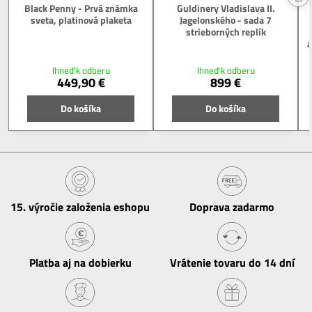
Black Penny - Prvá známka
Guldinery Vladislava II.
sveta, platinová plaketa
Jagelonského - sada 7
strieborných replík
a
Ihneď k odberu
Ihneď k odberu
449,90 €
899 €
Do košíka
Do košíka
15​. výročie založenia eshopu
Doprava zadarmo
Platba aj na dobierku
Vrátenie tovaru do 14 dní