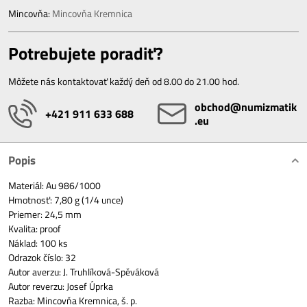
Mincovňa:
Mincovňa Kremnica
Potrebujete poradiť?
Môžete nás kontaktovať každý deň od 8.00 do 21.00 hod.
obchod​@numizmatik​
+421 911 633 688
.eu
Popis
Materiál: Au 986/1000
Hmotnosť: 7,80 g (1/4 unce)
Priemer: 24,5 mm
Kvalita: proof
Náklad: 100 ks
Odrazok číslo: 32
Autor averzu: J. Truhlíková-Spěváková
Autor reverzu: Josef Úprka
Razba: Mincovňa Kremnica, š. p.