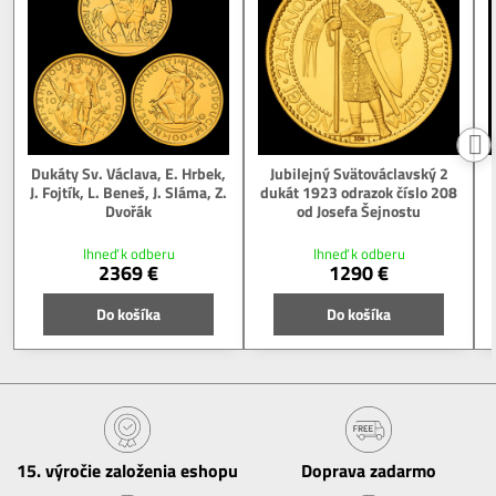
Dukáty Sv. Václava, E. Hrbek,
Jubilejný Svätováclavský 2
J. Fojtík, L. Beneš, J. Sláma, Z.
dukát 1923 odrazok číslo 208
Dvořák
od Josefa Šejnostu
Ihneď k odberu
Ihneď k odberu
2369 €
1290 €
Do košíka
Do košíka
15​. výročie založenia eshopu
Doprava zadarmo