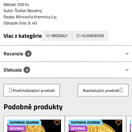
Náklad: 200 ks
Autor: Štefan Novotný
Razba: Mincovňa Kremnica š.p.
Odrazok číslo: 9, 40
Viac z kategórie
MEDAILY
SLOVENSKO
Recenzie
0
Diskusia
0
Predchádzajúci produkt
Nasledujúci produkt
Podobné produkty
DOPRAVA ZDARMA
DOPRAVA ZDARMA
NOVINKA
NOVINKA