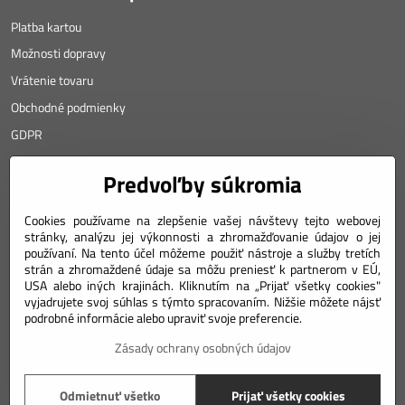
Platba kartou
Možnosti dopravy
Vrátenie tovaru
Obchodné podmienky
GDPR
KONTAKT
Predvoľby súkromia
Angyalova 461/75
Cookies používame na zlepšenie vašej návštevy tejto webovej
stránky, analýzu jej výkonnosti a zhromažďovanie údajov o jej
967 01 Kremnica
používaní. Na tento účel môžeme použiť nástroje a služby tretích
SLOVAKIA
strán a zhromaždené údaje sa môžu preniesť k partnerom v EÚ,
USA alebo iných krajinách. Kliknutím na „Prijať všetky cookies"
Mobil: +421 911 633 688
vyjadrujete svoj súhlas s týmto spracovaním. Nižšie môžete nájsť
podrobné informácie alebo upraviť svoje preferencie.
e-mail: weiss(@)numizmatik.eu
Zásady ochrany osobných údajov
©
2026
Copyright
Odmietnuť všetko
Prijať všetky cookies
Predvoľby súkromia
Zásady ochrany osobných údajov