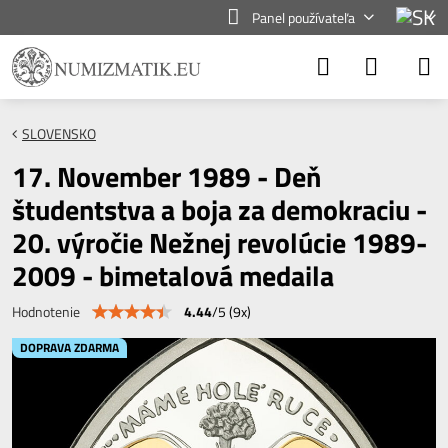
Panel používateľa
SLOVENSKO
17. November 1989 - Deň
študentstva a boja za demokraciu -
20. výročie Nežnej revolúcie 1989-
2009 - bimetalová medaila
4.44
/
5
(
9
x)
Hodnotenie
DOPRAVA ZDARMA