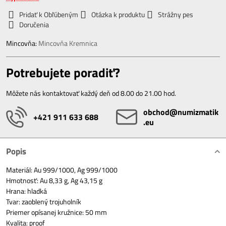
Pridať k Obľúbeným
Otázka k produktu
Strážny pes
Doručenia
Mincovňa:
Mincovňa Kremnica
Potrebujete poradiť?
Môžete nás kontaktovať každý deň od 8.00 do 21.00 hod.
obchod​@numizmatik​
+421 911 633 688
.eu
Popis
Materiál: Au 999/1000, Ag 999/1000
Hmotnosť: Au 8,33 g, Ag 43,15 g
Hrana: hladká
Tvar: zaoblený trojuholník
Priemer opísanej kružnice: 50 mm
Kvalita: proof