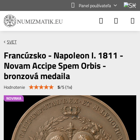
Panel používateľa
SVET
Francúzsko - Napoleon I. 1811 -
Novam Accipe Spem Orbis -
bronzová medaila
5
/
5
(
1
x)
Hodnotenie
NOVINKA