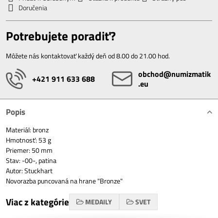
Doručenia
Potrebujete poradiť?
Môžete nás kontaktovať každý deň od 8.00 do 21.00 hod.
obchod​@numizmatik​
+421 911 633 688
.eu
Popis
Materiál: bronz
Hmotnosť: 53 g
Priemer: 50 mm
Stav: -00-, patina
Autor: Stuckhart
Novorazba puncovaná na hrane "Bronze"
Viac z kategórie
MEDAILY
SVET