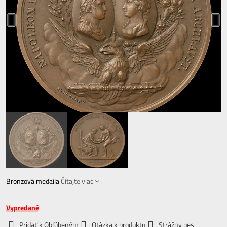
Bronzová medaila
Čítajte viac
Vypredané
Pridať k Obľúbeným
Otázka k produktu
Strážny pes