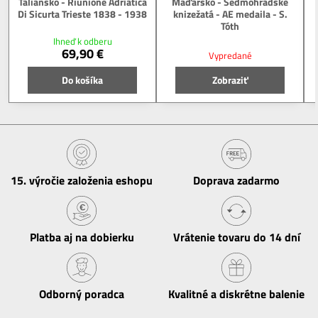
Taliansko - Riunione Adriatica
Maďarsko - Sedmohradské
Di Sicurta Trieste 1838 - 1938
knizežatá - AE medaila - S.
Tóth
Ihneď k odberu
69,90 €
Vypredané
Do košíka
Zobraziť
15​. výročie založenia eshopu
Doprava zadarmo
Platba aj na dobierku
Vrátenie tovaru do 14 dní
Odborný poradca
Kvalitné a diskrétne balenie