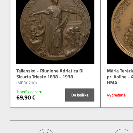
Taliansko - Riunione Adriatica Di
Mária Terézi
Sicurta Trieste 1838 - 1938
pri Kolíne -
HMA
(MED0210)
Ihneď k odberu
Do košíka
Vypredané
69,90 €