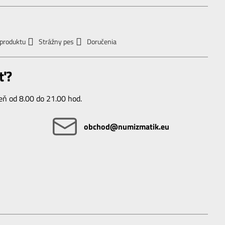
 produktu
Strážny pes
Doručenia
ť?
ň od 8.00 do 21.00 hod.
obchod​@numizmatik​.eu