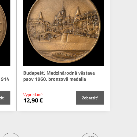
Budapešť, Medzinárodná výstava
1914
psov 1960, bronzová medaila
Vypredané
ziť
Zobraziť
12,90 €