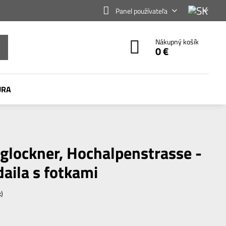
Panel používateľa
Nákupný košík
0 €
ÚRA
glockner, Hochalpenstrasse -
aila s fotkami
x)