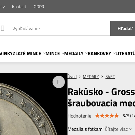
nky
Kontakt
GDPR
Hľadať
VINKY
ZLATÉ MINCE
MINCE
MEDAILY
BANKOVKY
LITERAT
Úvod
MEDAILY
SVET
Rakúsko - Gross
šraubovacia med
Hodnotenie
5
/
5
(
1
Medaila s fotkami
Čítajte viac