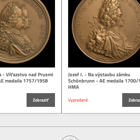
a - Víťazstvo nad Prusmi
Jozef I. - Na výstavbu zámku
 AE medaila 1757/1958
Schönbrunn - AE medaila 1700/
HMA
Zobraziť
Vypredané
Zobra