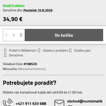
Ihneď k odberu
Doručíme dňa:
Pondelok
10.8.2026
34,90 €
Do košíka
Pridať k Obľúbeným
Otázka k produktu
Strážny pes
Doručenia
Skladové číslo:
K108S20
Mincovňa:
Mincovňa Kremnica
Potrebujete poradiť?
Môžete nás kontaktovať každý deň od 8.00 do 21.00 hod.
obchod​@numizmatik​
+421 911 633 688
.eu