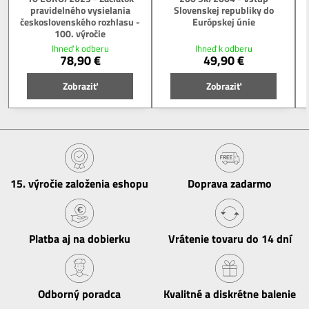
pravidelného vysielania
Slovenskej republiky do
československého rozhlasu -
Európskej únie
100. výročie
Ihneď k odberu
Ihneď k odberu
78,90 €
49,90 €
Zobraziť
Zobraziť
15​. výročie založenia eshopu
Doprava zadarmo
Platba aj na dobierku
Vrátenie tovaru do 14 dní
Odborný poradca
Kvalitné a diskrétne balenie