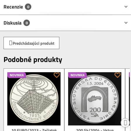
Recenzie
0
Diskusia
0
Predchádzajúci produkt
Podobné produkty
NOVINKA
NOVINKA
10 EURO/2023 - Začiatok
200 Sk/2004 - Vstup