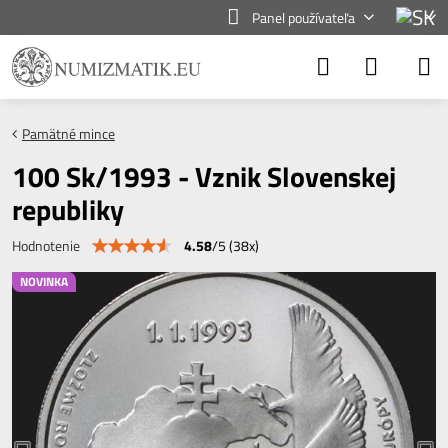
Panel používateľa
Pamätné mince
100 Sk/1993 - Vznik Slovenskej
republiky
4.58
/
5
(
38
x)
Hodnotenie
NOVINKA