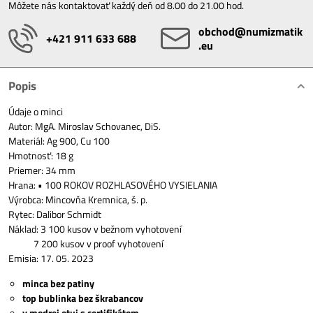
Môžete nás kontaktovať každý deň od 8.00 do 21.00 hod.
obchod​@numizmatik​
+421 911 633 688
.eu
Popis
Údaje o minci
Autor: MgA. Miroslav Schovanec, DiS.
Materiál: Ag 900, Cu 100
Hmotnosť: 18 g
Priemer: 34 mm
Hrana: • 100 ROKOV ROZHLASOVÉHO VYSIELANIA
Výrobca: Mincovňa Kremnica, š. p.
Rytec: Dalibor Schmidt
Náklad: 3 100 kusov v bežnom vyhotovení
7 200 kusov v proof vyhotovení
Emisia: 17. 05. 2023
minca bez patiny
top bublinka bez škrabancov
v modrej etui s certifikátom