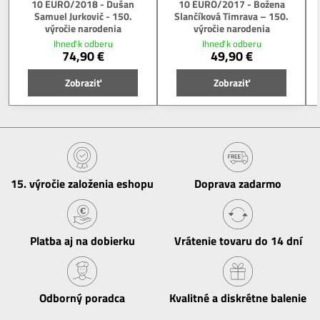
10 EURO/2018 - Dušan
10 EURO/2017 - Božena
Samuel Jurkovič - 150.
Slančíková Timrava – 150.
výročie narodenia
výročie narodenia
Ihneď k odberu
Ihneď k odberu
74,90 €
49,90 €
Zobraziť
Zobraziť
15​. výročie založenia eshopu
Doprava zadarmo
Platba aj na dobierku
Vrátenie tovaru do 14 dní
Odborný poradca
Kvalitné a diskrétne balenie