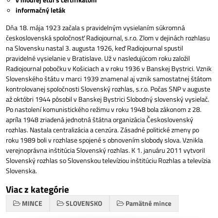
informačný leták
Dňa 18. mája 1923 začala s pravidelným vysielaním súkromná
československá spoločnosť Radiojournal, s.r.o. Zlom v dejinách rozhlasu
na Slovensku nastal 3. augusta 1926, keď Radiojournal spustil
pravidelné vysielanie v Bratislave. Už v nasledujúcom roku založil
Radiojournal pobočku v Košiciach a v roku 1936 v Banskej Bystrici. Vznik
Slovenského štátu v marci 1939 znamenal aj vznik samostatnej štátom
kontrolovanej spoločnosti Slovenský rozhlas, s.r.o. Počas SNP v auguste
až októbri 1944 pôsobil v Banskej Bystrici Slobodný slovenský vysielač.
Po nastolení komunistického režimu v roku 1948 bola zákonom z 28.
apríla 1948 zriadená jednotná štátna organizácia Československý
rozhlas. Nastala centralizácia a cenzúra. Zásadné politické zmeny po
roku 1989 boli v rozhlase spojené s obnovením slobody slova. Vznikla
verejnoprávna inštitúcia Slovenský rozhlas. K 1. januáru 2011 vytvoril
Slovenský rozhlas so Slovenskou televíziou inštitúciu Rozhlas a televízia
Slovenska.
Viac z kategórie
MINCE
SLOVENSKO
Pamätné mince