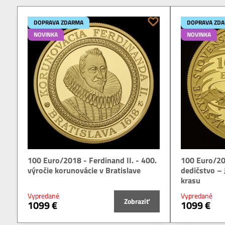
DOPRAVA ZDARMA
DOPRAVA ZD
NOVINKA
NOVINKA
100 Euro/2018 - Ferdinand II. - 400.
100 Euro/20
výročie korunovácie v Bratislave
dedičstvo –
krasu
Vypredané
Vypredané
Zobraziť
1099 €
1099 €