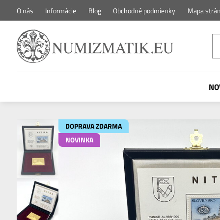
O nás
Informácie
Blog
Obchodné podmienky
Mapa strá
NO
DOPRAVA ZDARMA
NOVINKA