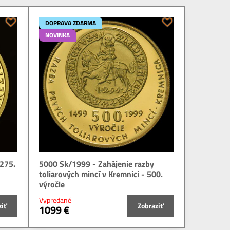
DOPRAVA ZDARMA
NOVINKA
 275.
5000 Sk/1999 - Zahájenie razby
toliarových mincí v Kremnici - 500.
výročie
Vypredané
ziť
Zobraziť
1099 €