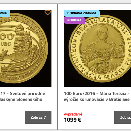
ARMA
DOPRAVA ZDARMA
NOVINKA
17 - Svetové prírodné
100 Euro/2016 - Mária Terézia -
 Jaskyne Slovenského
výročie korunovácie v Bratislave
Vypredané
Zobraziť
Zobra
1099 €