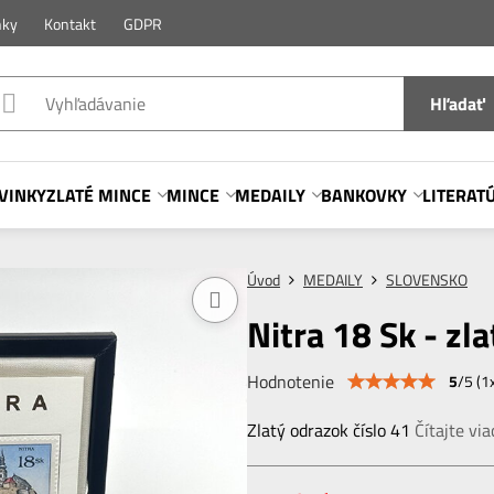
nky
Kontakt
GDPR
Hľadať
VINKY
ZLATÉ MINCE
MINCE
MEDAILY
BANKOVKY
LITERAT
Úvod
MEDAILY
SLOVENSKO
Nitra 18 Sk - zl
Hodnotenie
5
/
5
(
1
Zlatý odrazok číslo 41
Čítajte via