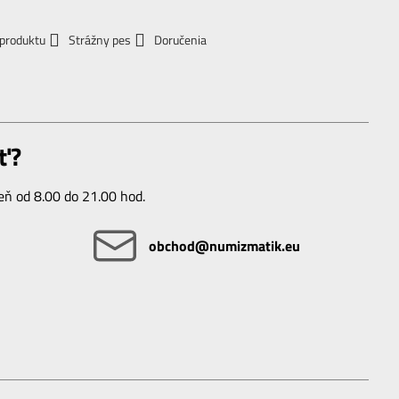
 produktu
Strážny pes
Doručenia
ť?
ň od 8.00 do 21.00 hod.
obchod​@numizmatik​.eu