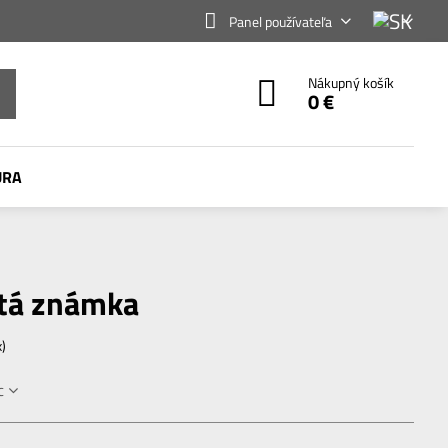
Panel používateľa
Nákupný košík
0 €
ÚRA
atá známka
x)
c