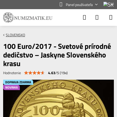
Panel používateľa
SLOVENSKO
100 Euro/2017 - Svetové prírodné
dedičstvo – Jaskyne Slovenského
krasu
4.63
/
5
(
19
x)
Hodnotenie
DOPRAVA ZDARMA
NOVINKA