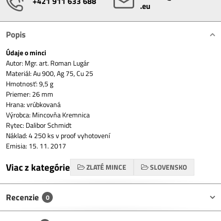
+421 911 633 688
.eu
Popis
Údaje o minci
Autor: Mgr. art. Roman Lugár
Materiál: Au 900, Ag 75, Cu 25
Hmotnosť: 9,5 g
Priemer: 26 mm
Hrana: vrúbkovaná
Výrobca: Mincovňa Kremnica
Rytec: Dalibor Schmidt
Náklad: 4 250 ks v proof vyhotovení
Emisia: 15. 11. 2017
Viac z kategórie
ZLATÉ MINCE
SLOVENSKO
Recenzie
0