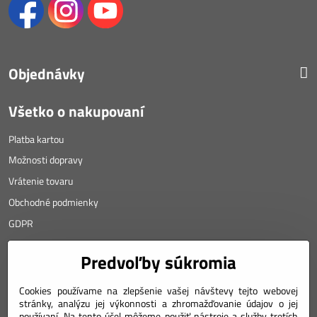
Objednávky
Všetko o nakupovaní
Platba kartou
Možnosti dopravy
Vrátenie tovaru
Obchodné podmienky
GDPR
KONTAKT
Predvoľby súkromia
Angyalova 461/75
Cookies používame na zlepšenie vašej návštevy tejto webovej
stránky, analýzu jej výkonnosti a zhromažďovanie údajov o jej
967 01 Kremnica
používaní. Na tento účel môžeme použiť nástroje a služby tretích