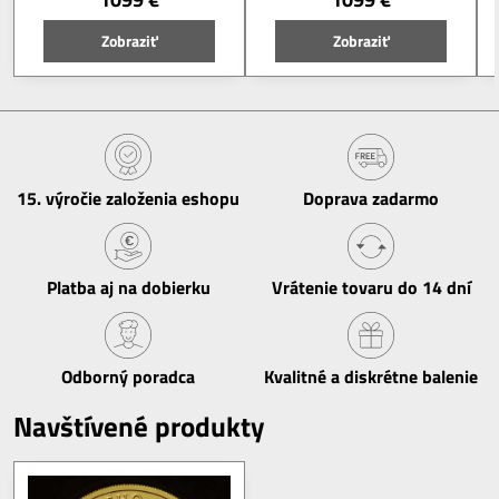
Zobraziť
Zobraziť
15​. výročie založenia eshopu
Doprava zadarmo
Platba aj na dobierku
Vrátenie tovaru do 14 dní
Odborný poradca
Kvalitné a diskrétne balenie
Navštívené produkty