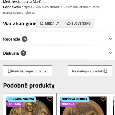
Medailérska tvorba Mariána
Polonského
https://www.numizmatik.eu/n/medailerska-tvorba-
mariana-polonskeho
Viac z kategórie
MEDAILY
SLOVENSKO
Recenzie
0
Diskusia
0
Predchádzajúci produkt
Nasledujúci produkt
Podobné produkty
DOPRAVA ZDARMA
DOPRAVA ZDARMA
NOVINKA
NOVINKA