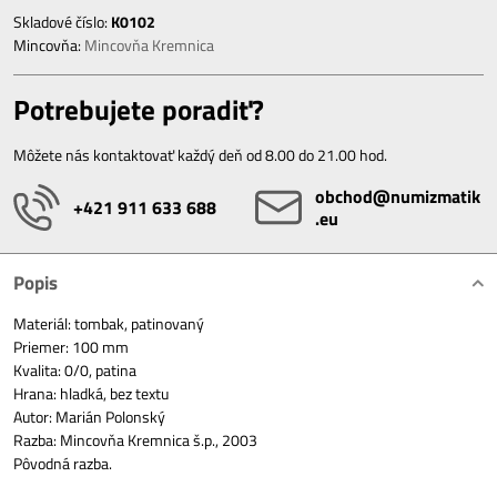
Skladové číslo:
K0102
Mincovňa:
Mincovňa Kremnica
Potrebujete poradiť?
Môžete nás kontaktovať každý deň od 8.00 do 21.00 hod.
obchod​@numizmatik​
+421 911 633 688
.eu
Popis
Materiál: tombak, patinovaný
Priemer: 100 mm
Kvalita: 0/0, patina
Hrana: hladká, bez textu
Autor: Marián Polonský
Razba: Mincovňa Kremnica š.p., 2003
Pôvodná razba.