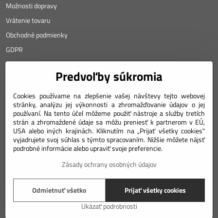
Možnosti dopravy
Vrátenie tovaru
Obchodné podmienky
GDPR
KONTAKT
Predvoľby súkromia
Angyalova 461/75
Cookies používame na zlepšenie vašej návštevy tejto webovej
stránky, analýzu jej výkonnosti a zhromažďovanie údajov o jej
967 01 Kremnica
používaní. Na tento účel môžeme použiť nástroje a služby tretích
SLOVAKIA
strán a zhromaždené údaje sa môžu preniesť k partnerom v EÚ,
USA alebo iných krajinách. Kliknutím na „Prijať všetky cookies"
Mobil: +421 911 633 688
vyjadrujete svoj súhlas s týmto spracovaním. Nižšie môžete nájsť
podrobné informácie alebo upraviť svoje preferencie.
e-mail: weiss(@)numizmatik.eu
Zásady ochrany osobných údajov
©
2026
Copyright
Odmietnuť všetko
Prijať všetky cookies
Predvoľby súkromia
Zásady ochrany osobných údajov
Podmienky používania
Ukázať podrobnosti
Vytvorené pomocou:
BiznisWeb.sk