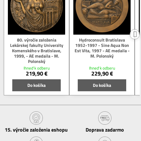
80. výročie založenia
Hydroconsult Bratislava
Lekárskej fakulty Univerzity
1952-1997 - Sine Aqua Non
Komenského v Bratislave,
Est Vita, 1997 - AE medaila -
1999, - AE medaila - M.
M. Polonský
Polonský
Ihneď k odberu
Ihneď k odberu
219,90 €
229,90 €
Do košíka
Do košíka
15​. výročie založenia eshopu
Doprava zadarmo