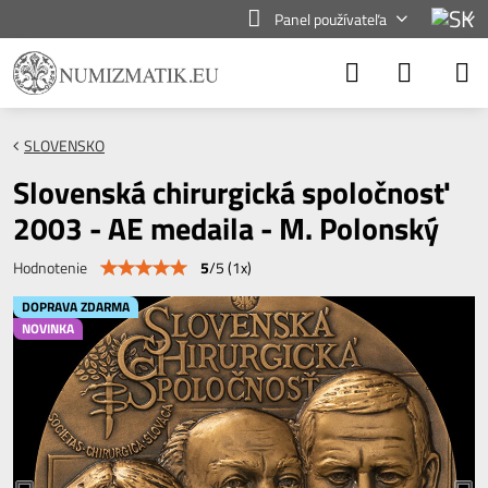
Panel používateľa
SLOVENSKO
Slovenská chirurgická spoločnosť
2003 - AE medaila - M. Polonský
5
/
5
(
1
x)
Hodnotenie
DOPRAVA ZDARMA
NOVINKA