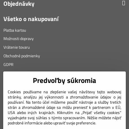
Objednávky
Všetko o nakupovaní
Platba kartou
Možnosti dopravy
Vrátenie tovaru
Obchodné podmienky
GDPR
KONTAKT
Predvoľby súkromia
Angyalova 461/75
Cookies používame na zlepšenie vašej návštevy tejto webovej
stránky, analýzu jej výkonnosti a zhromažďovanie údajov o jej
967 01 Kremnica
používaní. Na tento účel môžeme použiť nástroje a služby tretích
SLOVAKIA
strán a zhromaždené údaje sa môžu preniesť k partnerom v EÚ,
USA alebo iných krajinách. Kliknutím na „Prijať všetky cookies"
Mobil: +421 911 633 688
vyjadrujete svoj súhlas s týmto spracovaním. Nižšie môžete nájsť
podrobné informácie alebo upraviť svoje preferencie.
e-mail: weiss(@)numizmatik.eu