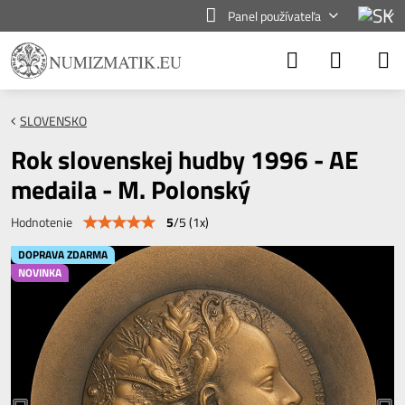
Panel používateľa
SLOVENSKO
Rok slovenskej hudby 1996 - AE
medaila - M. Polonský
5
/
5
(
1
x)
Hodnotenie
DOPRAVA ZDARMA
NOVINKA