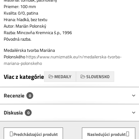
Priemer: 100 mm
Kvalita: 0/0, patina
Hrana: hladká, bez textu
Autor: Marián Polonský
Razba: Mincovňa Kremnica š.p., 1996
Pôvodná razba.
Medailérska tvorba Mariána
Polonského
https://www.numizmatik.eu/n/medailerska-tvorba-
mariana-polonskeho
Viac z kategórie
MEDAILY
SLOVENSKO
Recenzie
0
Diskusia
0
Predchádzajúci produkt
Nasledujúci produkt