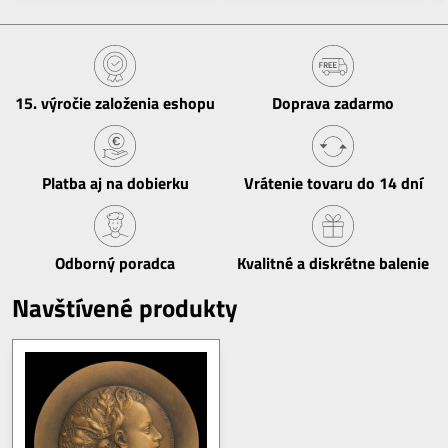
15​. výročie založenia eshopu
Doprava zadarmo
Platba aj na dobierku
Vrátenie tovaru do 14 dní
Odborný poradca
Kvalitné a diskrétne balenie
Navštívené produkty