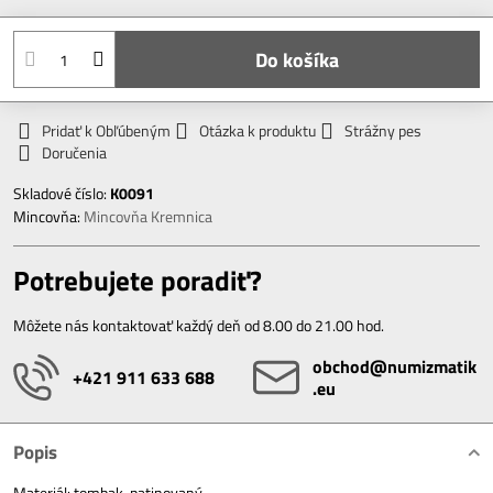
Do košíka
Pridať k Obľúbeným
Otázka k produktu
Strážny pes
Doručenia
Skladové číslo:
K0091
Mincovňa:
Mincovňa Kremnica
Potrebujete poradiť?
Môžete nás kontaktovať každý deň od 8.00 do 21.00 hod.
obchod​@numizmatik​
+421 911 633 688
.eu
Popis
Materiál: tombak, patinovaný