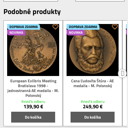
Podobné produkty
DOPRAVA ZDARMA
DOPRAVA ZDARMA
NOVINKA
NOVINKA
European Exlibris Meeting
Cena Ľudovíta Štúra - AE
Bratislava 1998 -
medaila - M. Polonský
jednostranná AE medaila - M.
Polonský
Ihneď k odberu
Ihneď k odberu
139,90 €
249,90 €
Do košíka
Do košíka