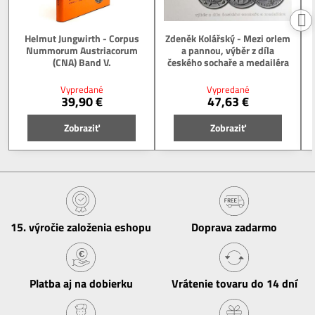
Helmut Jungwirth - Corpus
Zdeněk Kolářský - Mezi orlem
Nummorum Austriacorum
a pannou, výběr z díla
(CNA) Band V.
českého sochaře a medailéra
Vypredané
Vypredané
39,90 €
47,63 €
Zobraziť
Zobraziť
15​. výročie založenia eshopu
Doprava zadarmo
Platba aj na dobierku
Vrátenie tovaru do 14 dní