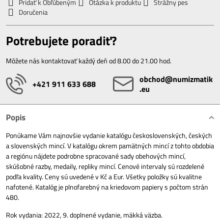
Pridať k Obľúbeným
Otázka k produktu
Strážny pes
Doručenia
Potrebujete poradiť?
Môžete nás kontaktovať každý deň od 8.00 do 21.00 hod.
obchod​@numizmatik​
+421 911 633 688
.eu
Popis
Ponúkame Vám najnovšie vydanie katalógu československých, českých
a slovenských mincí. V katalógu okrem pamätných mincí z tohto obdobia
a regiónu nájdete podrobne spracované sady obehových mincí,
skúšobné razby, medaily, repliky mincí. Cenové intervaly sú rozdelené
podľa kvality. Ceny sú uvedené v Kč a Eur. Všetky položky sú kvalitne
nafotené. Katalóg je plnofarebný na kriedovom papiery s počtom strán
480.
Rok vydania: 2022, 9. doplnené vydanie, mäkká väzba.