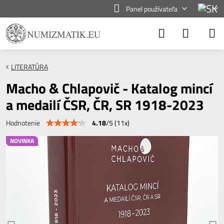
Panel používateľa
LITERATÚRA
Macho & Chlapovič - Katalog mincí
a medailí ČSR, ČR, SR 1918-2023
4.18
/
5
(
11
x)
Hodnotenie
NOVINKA