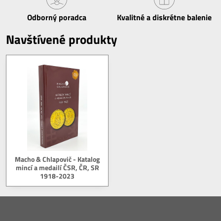
Odborný poradca
Kvalitné a diskrétne balenie
Navštívené produkty
Macho & Chlapovič - Katalog
mincí a medailí ČSR, ČR, SR
1918-2023