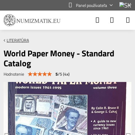
Panel používateľa
LITERATÚRA
World Paper Money - Standard
Catalog
5
/
5
(
4
x)
Hodnotenie