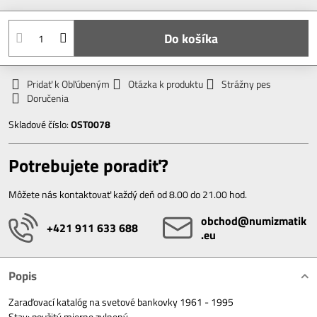
Do košíka
Pridať k Obľúbeným
Otázka k produktu
Strážny pes
Doručenia
Skladové číslo:
OST0078
Potrebujete poradiť?
Môžete nás kontaktovať každý deň od 8.00 do 21.00 hod.
obchod​@numizmatik​
+421 911 633 688
.eu
Popis
Zaraďovací katalóg na svetové bankovky 1961 - 1995
Stav: použitý mierne zvlnený