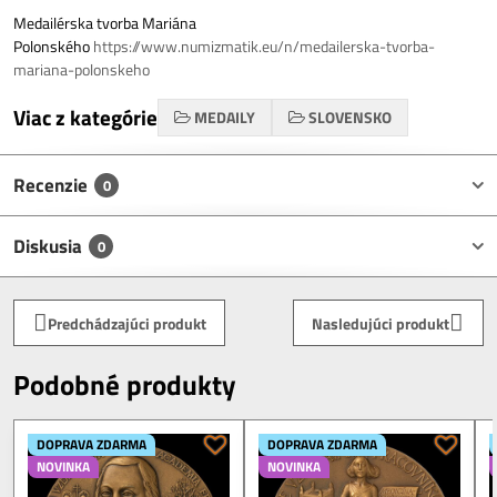
Medailérska tvorba Mariána
Polonského
https://www.numizmatik.eu/n/medailerska-tvorba-
mariana-polonskeho
Viac z kategórie
MEDAILY
SLOVENSKO
Recenzie
0
Diskusia
0
Predchádzajúci produkt
Nasledujúci produkt
Podobné produkty
DOPRAVA ZDARMA
DOPRAVA ZDARMA
NOVINKA
NOVINKA