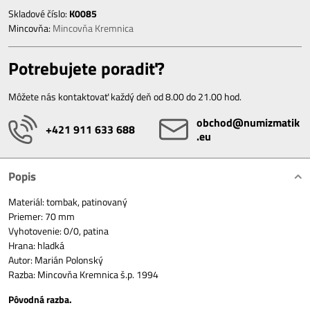
Skladové číslo:
K0085
Mincovňa:
Mincovňa Kremnica
Potrebujete poradiť?
Môžete nás kontaktovať každý deň od 8.00 do 21.00 hod.
obchod​@numizmatik​
+421 911 633 688
.eu
Popis
Materiál: tombak, patinovaný
Priemer: 70 mm
Vyhotovenie: 0/0, patina
Hrana: hladká
Autor: Marián Polonský
Razba: Mincovňa Kremnica š.p. 1994
Pôvodná razba.