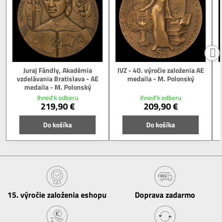
Juraj Fándly, Akadémia
IVZ - 40. výročie založenia AE
vzdelávania Bratislava - AE
medaila - M. Polonský
medaila - M. Polonský
Ihneď k odberu
Ihneď k odberu
219,90 €
209,90 €
Do košíka
Do košíka
15​. výročie založenia eshopu
Doprava zadarmo