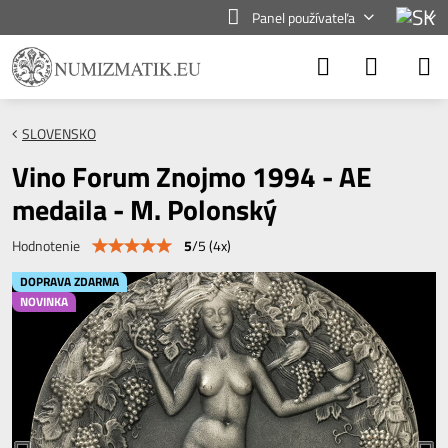
Panel používateľa
SLOVENSKO
Vino Forum Znojmo 1994 - AE
medaila - M. Polonský
5
/
5
(
4
x)
Hodnotenie
DOPRAVA ZDARMA
NOVINKA