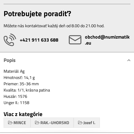
Potrebujete poradiť?
Môžete nás kontaktovať každý deň od 8.00 do 21.00 hod.
obchod​@numizmatik​
+421 911 633 688
.eu
Popis
Materiál: Ag
Hmotnosť: 14,1 g
Priemer: 35-36 mm
Kvalita: 1/1, krásna patina
Huszár: 1576
Unger II.: 1158
Viac z kategórie
MINCE
RAK.-UHORSKO
Jozef I.