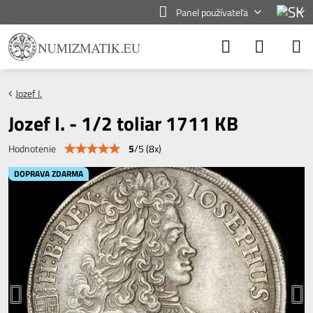
Panel používateľa
Jozef I.
Jozef I. - 1/2 toliar 1711 KB
5
/
5
(
8
x)
Hodnotenie
DOPRAVA ZDARMA