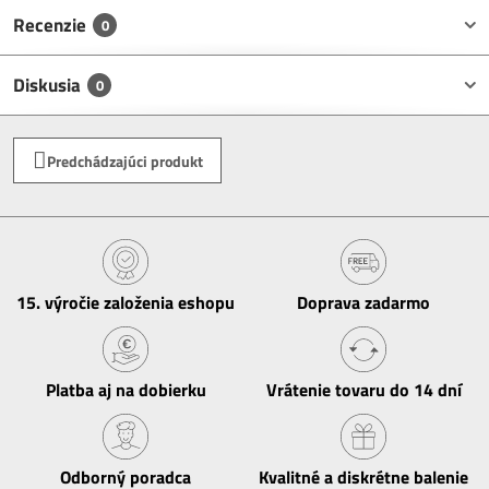
Recenzie
0
Diskusia
0
Predchádzajúci produkt
15​. výročie založenia eshopu
Doprava zadarmo
Platba aj na dobierku
Vrátenie tovaru do 14 dní
Odborný poradca
Kvalitné a diskrétne balenie