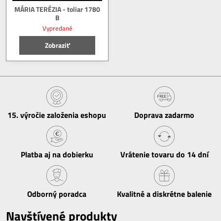
MÁRIA TERÉZIA - toliar 1780
B
Vypredané
Zobraziť
15​. výročie založenia eshopu
Doprava zadarmo
Platba aj na dobierku
Vrátenie tovaru do 14 dní
Odborný poradca
Kvalitné a diskrétne balenie
Navštívené produkty