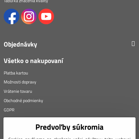
Tabuľka značenia kvality
Objednávky
Všetko o nakupovaní
Platba kartou
Možnosti dopravy
Vrátenie tovaru
Obchodné podmienky
GDPR
KONTAKT
Predvoľby súkromia
Angyalova 461/75