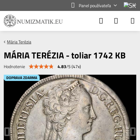
Panel používateľa
Mária Terézia
MÁRIA TERÉZIA - toliar 1742 KB
4.83
/
5
(
47
x)
Hodnotenie
DOPRAVA ZDARMA