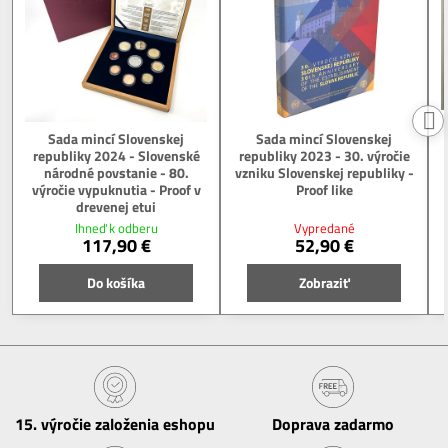
Sada mincí Slovenskej
Sada mincí Slovenskej
republiky 2024 - Slovenské
republiky 2023 - 30. výročie
národné povstanie - 80.
vzniku Slovenskej republiky -
výročie vypuknutia - Proof v
Proof like
drevenej etui
Ihneď k odberu
Vypredané
117,90 €
52,90 €
Do košíka
Zobraziť
15​. výročie založenia eshopu
Doprava zadarmo