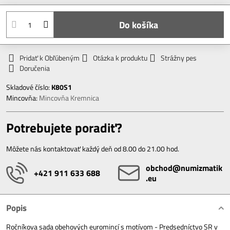
Do košíka
Pridať k Obľúbeným
Otázka k produktu
Strážny pes
Doručenia
Skladové číslo:
K80S1
Mincovňa:
Mincovňa Kremnica
Potrebujete poradiť?
Môžete nás kontaktovať každý deň od 8.00 do 21.00 hod.
obchod​@numizmatik​
+421 911 633 688
.eu
Popis
Ročníkova sada obehových euromincí s motívom - Predsedníctvo SR v