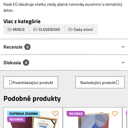
Rade EÚ obsahuje všetky vtedy platné nominály euromincí a tematický
žeton.
Viac z kategórie
MINCE
SLOVENSKO
Sady mincí
Recenzie
0
Diskusia
0
Predchádzajúci produkt
Nasledujúci produkt
Podobné produkty
DOPRAVA ZDARMA
NOVINKA
NOVINKA