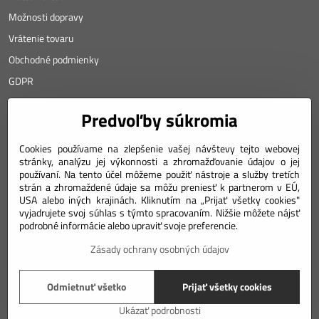
Možnosti dopravy
Vrátenie tovaru
Obchodné podmienky
GDPR
KONTAKT
Predvoľby súkromia
Angyalova 461/75
Cookies používame na zlepšenie vašej návštevy tejto webovej
stránky, analýzu jej výkonnosti a zhromažďovanie údajov o jej
967 01 Kremnica
používaní. Na tento účel môžeme použiť nástroje a služby tretích
SLOVAKIA
strán a zhromaždené údaje sa môžu preniesť k partnerom v EÚ,
USA alebo iných krajinách. Kliknutím na „Prijať všetky cookies"
Mobil: +421 911 633 688
vyjadrujete svoj súhlas s týmto spracovaním. Nižšie môžete nájsť
podrobné informácie alebo upraviť svoje preferencie.
e-mail: weiss(@)numizmatik.eu
Zásady ochrany osobných údajov
©
2026
Copyright
Odmietnuť všetko
Prijať všetky cookies
Predvoľby súkromia
Zásady ochrany osobných údajov
Podmienky používania
Ukázať podrobnosti
Vytvorené pomocou:
BiznisWeb.sk