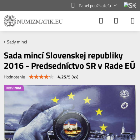
Panel používateľa
Sady mincí
Sada mincí Slovenskej republiky
2016 - Predsedníctvo SR v Rade EÚ
4.25
/
5
(
4
x)
Hodnotenie
NOVINKA