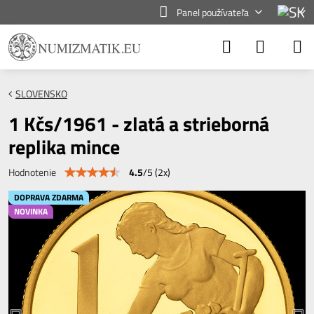
Panel používateľa
SLOVENSKO
1 Kčs/1961 - zlatá a strieborná
replika mince
4.5
/
5
(
2
x)
Hodnotenie
DOPRAVA ZDARMA
NOVINKA