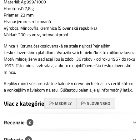
Materiál: Ag 999/1000
Hmotnosť: 7,8 g
Priemer: 23 mm
Hrana: jemne vrúbkovaná
Výrobca: Mincovňa Kremnica (Slovenská republika)
Náklad: 200 ks vo vyhotovení proof
Minca 1 Koruna československá sa stala najrozšírejnejším
československým platidlom. Vyrazilo sa ich niekoľko sto miliónov kusov.
Motív mladej ženy sadiacej lipu ju zdobil 36 rokov - od roku 1957 do roku
1993. Táto minca vyhrala aj anketu o najobľúbenejšiu československú
mincu.
Repliky mincí sú samostatne balené v drevených etuách s certifikátom
a vonkajším návlekom na etui. Súčasťou balenia je aj informačný leták.
Viac z kategórie
MEDAILY
SLOVENSKO
Recenzie
0
Diskusia
0