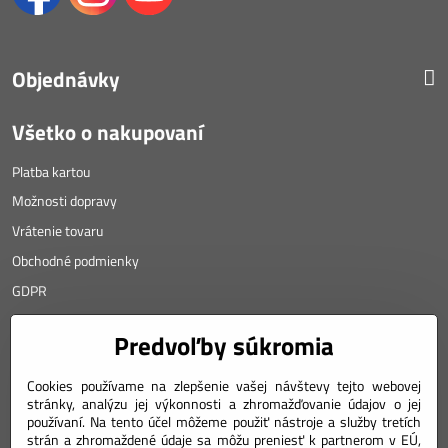
Objednávky
Všetko o nakupovaní
Platba kartou
Možnosti dopravy
Vrátenie tovaru
Obchodné podmienky
GDPR
KONTAKT
Predvoľby súkromia
Angyalova 461/75
Cookies používame na zlepšenie vašej návštevy tejto webovej
stránky, analýzu jej výkonnosti a zhromažďovanie údajov o jej
967 01 Kremnica
používaní. Na tento účel môžeme použiť nástroje a služby tretích
SLOVAKIA
strán a zhromaždené údaje sa môžu preniesť k partnerom v EÚ,