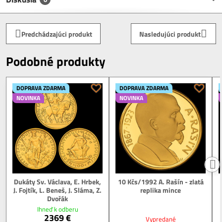
Predchádzajúci produkt
Nasledujúci produkt
Podobné produkty
DOPRAVA ZDARMA
DOPRAVA ZDARMA
NOVINKA
NOVINKA
Dukáty Sv. Václava, E. Hrbek,
10 Kčs/1992 A. Rašín - zlatá
J. Fojtík, L. Beneš, J. Sláma, Z.
replika mince
Dvořák
Ihneď k odberu
2369 €
Vypredané