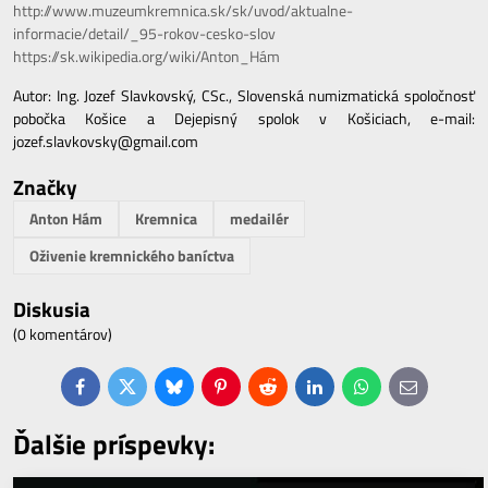
http://www.muzeumkremnica.sk/sk/uvod/aktualne-
informacie/detail/_95-rokov-cesko-slov
https://sk.wikipedia.org/wiki/Anton_Hám
Autor: Ing. Jozef Slavkovský, CSc., Slovenská numizmatická spoločnosť
pobočka Košice a Dejepisný spolok v Košiciach, e-mail:
jozef.slavkovsky@gmail.com
Značky
Anton Hám
Kremnica
medailér
Oživenie kremnického baníctva
Diskusia
(0 komentárov)
Facebook
Twitter
Bluesky
Pinterest
Reddit
LinkedIn
WhatsApp
E-
mail
Ďalšie príspevky: