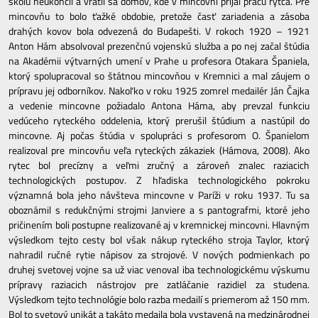
školu neukončil a vrátil sa domov, kde v mincovni prijal prácu rytca. Pre
mincovňu to bolo ťažké obdobie, pretože časť zariadenia a zásoba
drahých kovov bola odvezená do Budapešti. V rokoch 1920 – 1921
Anton Hám absolvoval prezenčnú vojenskú služba a po nej začal štúdia
na Akadémii výtvarných umení v Prahe u profesora Otakara Španiela,
ktorý spolupracoval so štátnou mincovňou v Kremnici a mal záujem o
prípravu jej odborníkov. Nakoľko v roku 1925 zomrel medailér Ján Čajka
a vedenie mincovne požiadalo Antona Háma, aby prevzal funkciu
vedúceho ryteckého oddelenia, ktorý prerušil štúdium a nastúpil do
mincovne. Aj počas štúdia v spolupráci s profesorom O. Španielom
realizoval pre mincovňu veľa ryteckých zákaziek (Hámova, 2008). Ako
rytec bol precízny a veľmi zručný a zároveň znalec raziacich
technologických postupov. Z hľadiska technologického pokroku
významná bola jeho návšteva mincovne v Paríži v roku 1937. Tu sa
oboznámil s redukčnými strojmi Janviere a s pantografmi, ktoré jeho
pričinením boli postupne realizované aj v kremnickej mincovni. Hlavným
výsledkom tejto cesty bol však nákup ryteckého stroja Taylor, ktorý
nahradil ručné rytie nápisov za strojové. V nových podmienkach po
druhej svetovej vojne sa už viac venoval iba technologickému výskumu
prípravy raziacich nástrojov pre zatláčanie razidiel za studena.
Výsledkom tejto technológie bolo razba medailí s priemerom až 150 mm.
Bol to svetový unikát a takáto medaila bola vystavená na medzinárodnej