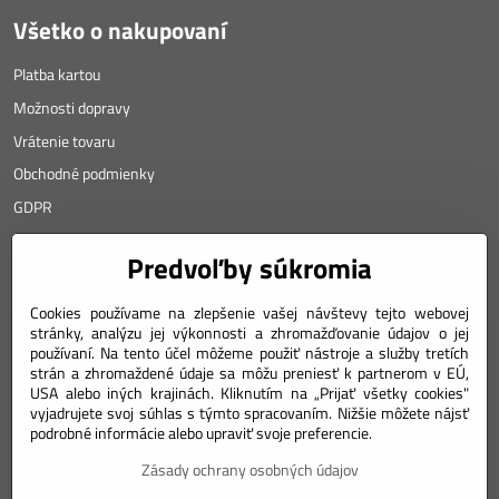
Všetko o nakupovaní
Platba kartou
Možnosti dopravy
Vrátenie tovaru
Obchodné podmienky
GDPR
KONTAKT
Predvoľby súkromia
Angyalova 461/75
Cookies používame na zlepšenie vašej návštevy tejto webovej
stránky, analýzu jej výkonnosti a zhromažďovanie údajov o jej
967 01 Kremnica
používaní. Na tento účel môžeme použiť nástroje a služby tretích
strán a zhromaždené údaje sa môžu preniesť k partnerom v EÚ,
SLOVAKIA
USA alebo iných krajinách. Kliknutím na „Prijať všetky cookies"
Mobil: +421 911 633 688
vyjadrujete svoj súhlas s týmto spracovaním. Nižšie môžete nájsť
podrobné informácie alebo upraviť svoje preferencie.
e-mail: weiss(@)numizmatik.eu
Zásady ochrany osobných údajov