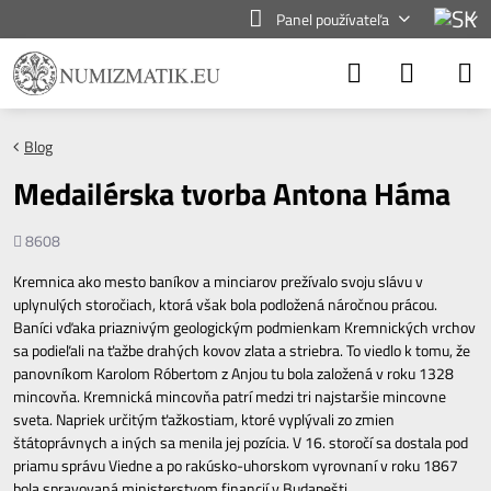
Panel používateľa
Blog
Medailérska tvorba Antona Háma
Počet
8608
zobrazení
Kremnica ako mesto baníkov a minciarov prežívalo svoju slávu v
uplynulých storočiach, ktorá však bola podložená náročnou prácou.
Baníci vďaka priaznivým geologickým podmienkam Kremnických vrchov
sa podieľali na ťažbe drahých kovov zlata a striebra. To viedlo k tomu, že
panovníkom Karolom Róbertom z Anjou tu bola založená v roku 1328
mincovňa. Kremnická mincovňa patrí medzi tri najstaršie mincovne
sveta. Napriek určitým ťažkostiam, ktoré vyplývali zo zmien
štátoprávnych a iných sa menila jej pozícia. V 16. storočí sa dostala pod
priamu správu Viedne a po rakúsko-uhorskom vyrovnaní v roku 1867
bola spravovaná ministerstvom financií v Budapešti.