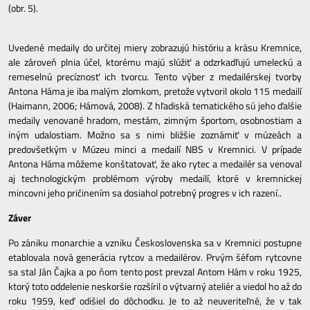
(obr. 5).
Uvedené medaily do určitej miery zobrazujú históriu a krásu Kremnice,
ale zároveň plnia účel, ktorému majú slúžiť a odzrkadľujú umeleckú a
remeselnú precíznosť ich tvorcu. Tento výber z medailérskej tvorby
Antona Háma je iba malým zlomkom, pretože vytvoril okolo 115 medailí
(Haimann, 2006; Hámová, 2008). Z hľadiská tematického sú jeho ďalšie
medaily venované hradom, mestám, zimným športom, osobnostiam a
iným udalostiam. Možno sa s nimi bližšie zoznámiť v múzeách a
predovšetkým v Múzeu minci a medailí NBS v Kremnici. V prípade
Antona Háma môžeme konštatovať, že ako rytec a medailér sa venoval
aj technologickým problémom výroby medailí, ktoré v kremnickej
mincovni jeho pričinením sa dosiahol potrebný progres v ich razení..
Záver
Po zániku monarchie a vzniku Československa sa v Kremnici postupne
etablovala nová generácia rytcov a medailérov. Prvým šéfom rytcovne
sa stal Ján Čajka a po ňom tento post prevzal Antom Hám v roku 1925,
ktorý toto oddelenie neskoršie rozšíril o výtvarný ateliér a viedol ho až do
roku 1959, keď odišiel do dôchodku. Je to až neuveriteľné, že v tak