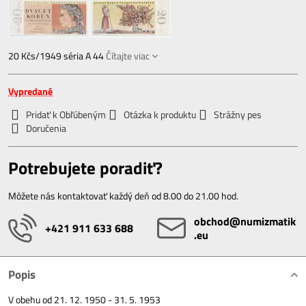
20 Kčs/1949 séria A 44
Čítajte viac
Vypredané
Pridať k Obľúbeným
Otázka k produktu
Strážny pes
Doručenia
Potrebujete poradiť?
Môžete nás kontaktovať každý deň od 8.00 do 21.00 hod.
obchod​@numizmatik​
+421 911 633 688
.eu
Popis
V obehu od 21. 12. 1950 - 31. 5. 1953