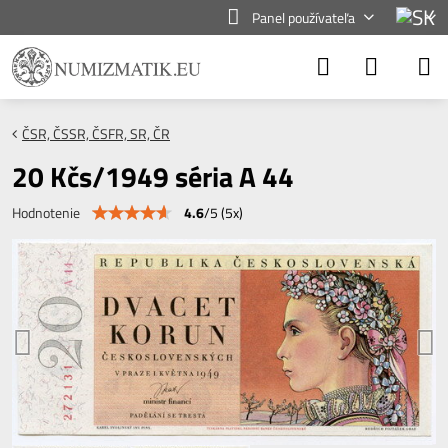
Panel používateľa
ČSR, ČSSR, ČSFR, SR, ČR
20 Kčs/1949 séria A 44
4.6
/
5
(
5
x)
Hodnotenie