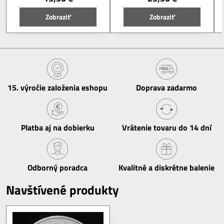
Zobraziť
Zobraziť
15​. výročie založenia eshopu
Doprava zadarmo
Platba aj na dobierku
Vrátenie tovaru do 14 dní
Odborný poradca
Kvalitné a diskrétne balenie
Navštívené produkty