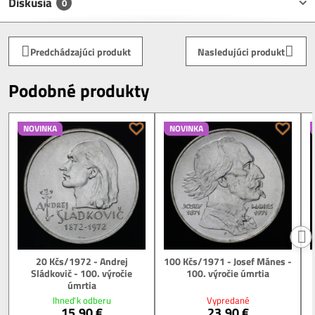
Diskusia
0
Predchádzajúci produkt
Nasledujúci produkt
Podobné produkty
NOVINKA
NOVINKA
20 Kčs/1972 - Andrej
100 Kčs/1971 - Josef Mánes -
Sládkovič - 100. výročie
100. výročie úmrtia
úmrtia
Ihneď k odberu
Vypredané
15,90 €
23,90 €