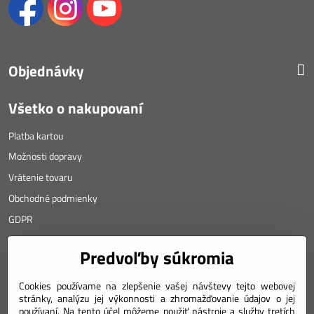
Objednávky
Všetko o nakupovaní
Platba kartou
Možnosti dopravy
Vrátenie tovaru
Obchodné podmienky
GDPR
KONTAKT
Predvoľby súkromia
Angyalova 461/75
Cookies používame na zlepšenie vašej návštevy tejto webovej
stránky, analýzu jej výkonnosti a zhromažďovanie údajov o jej
967 01 Kremnica
používaní. Na tento účel môžeme použiť nástroje a služby tretích