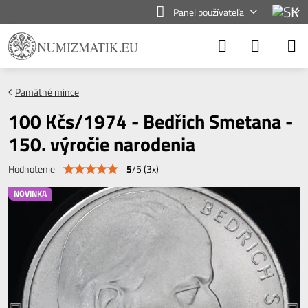
Panel používateľa
Pamätné mince
100 Kčs/1974 - Bedřich Smetana -
150. výročie narodenia
5
/
5
(
3
x)
Hodnotenie
NOVINKA