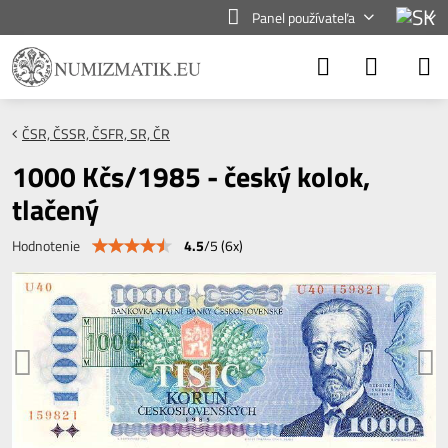
Panel používateľa
ČSR, ČSSR, ČSFR, SR, ČR
1000 Kčs/1985 - český kolok,
tlačený
4.5
/
5
(
6
x)
Hodnotenie