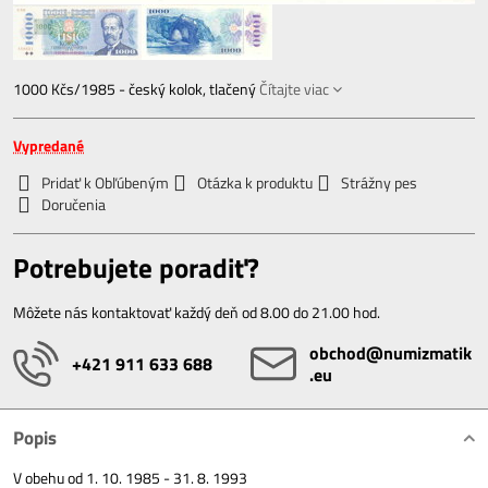
1000 Kčs/1985 - český kolok, tlačený
Čítajte viac
Vypredané
Pridať k Obľúbeným
Otázka k produktu
Strážny pes
Doručenia
Potrebujete poradiť?
Môžete nás kontaktovať každý deň od 8.00 do 21.00 hod.
obchod​@numizmatik​
+421 911 633 688
.eu
Popis
V obehu od 1. 10. 1985 - 31. 8. 1993