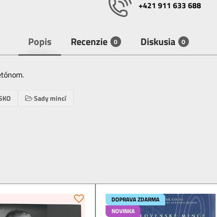
+421 911 633 688
Popis
Recenzie
Diskusia
0
0
žetónom.
SKO
Sady mincí
DOPRAVA ZDARMA
NOVINKA