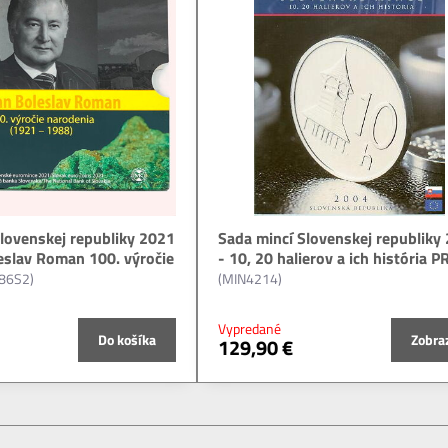
lovenskej republiky 2021
Sada mincí Slovenskej republiky
eslav Roman 100. výročie
- 10, 20 halierov a ich história 
86S2)
(MIN4214)
Vypredané
Do košíka
Zobra
129,90 €