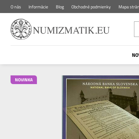
O nás
Informácie
Blog
Obchodné podmienky
Mapa strá
NO
NOVINKA