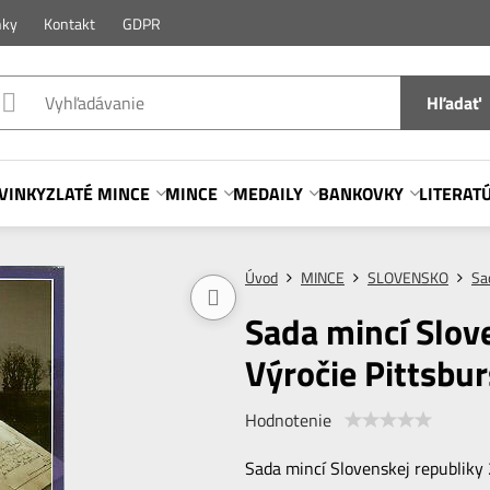
nky
Kontakt
GDPR
Hľadať
VINKY
ZLATÉ MINCE
MINCE
MEDAILY
BANKOVKY
LITERAT
Úvod
MINCE
SLOVENSKO
Sa
Sada mincí Slov
Výročie Pittsbu
Hodnotenie
Sada mincí Slovenskej republiky