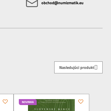
obchod​@numizmatik​.eu
Nasledujúci produkt
NOVINKA