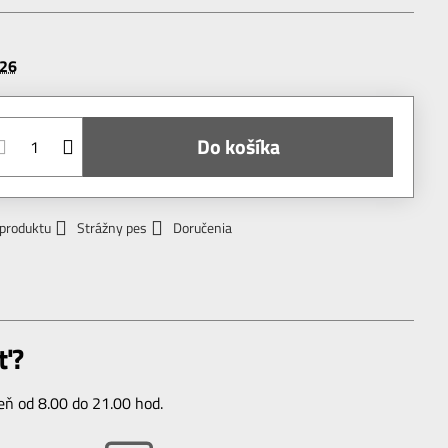
026
Do košíka
 produktu
Strážny pes
Doručenia
ť?
ň od 8.00 do 21.00 hod.