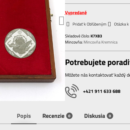
Vypredané
Pridať k Obľúbeným
Otázka k
Skladové číslo:
K7X83
Mincovňa:
Mincovňa Kremnica
Potrebujete poradi
Môžete nás kontaktovať každý de
+421 911 633 688
Popis
Recenzie
Diskusia
0
0