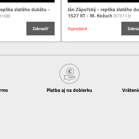
replika zlatého dukátu -
Ján Zápoľský - replika zlatého d
1527 KT - M. Kožuch
X108)
(K7X113)
Zobraziť
Vypredané
Zobra
armo
Platba aj na dobierku
Vráteni