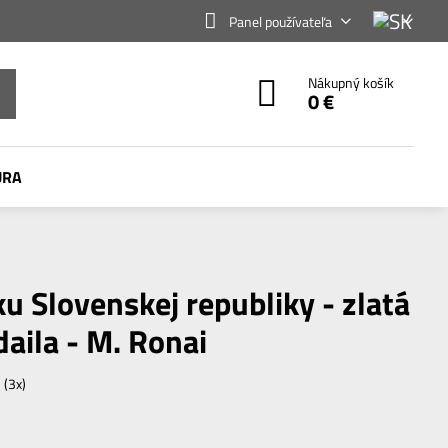
Panel používateľa
Nákupný košík
0 €
ÚRA
ku Slovenskej republiky - zlatá
aila - M. Ronai
5
(
3
x)