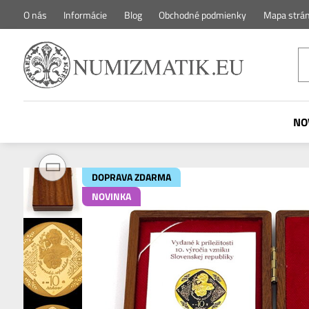
O nás
Informácie
Blog
Obchodné podmienky
Mapa strá
NO
DOPRAVA ZDARMA
NOVINKA