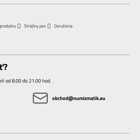
 produktu
Strážny pes
Doručenia
ť?
ň od 8.00 do 21.00 hod.
obchod​@numizmatik​.eu