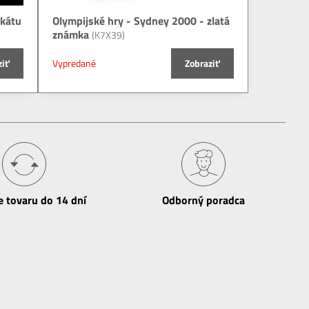
ukátu
Olympijské hry - Sydney 2000 - zlatá
známka
(K7X39)
ziť
Vypredané
Zobraziť
e tovaru do 14 dní
Odborný poradca