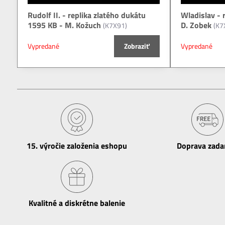
Rudolf II. - replika zlatého dukátu
Wladislav - 
1595 KB - M. Kožuch
D. Zobek
(K7X91)
(K7
Vypredané
Zobraziť
Vypredané
15​. výročie založenia eshopu
Doprava zad
Kvalitné a diskrétne balenie