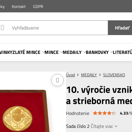
nky
Kontakt
GDPR
Hľadať
VINKY
ZLATÉ MINCE
MINCE
MEDAILY
BANKOVKY
LITERAT
Úvod
MEDAILY
SLOVENSKO
10. výročie vzni
a strieborná med
Hodnotenie
4.33
/
Sada číslo 2
Čítajte viac