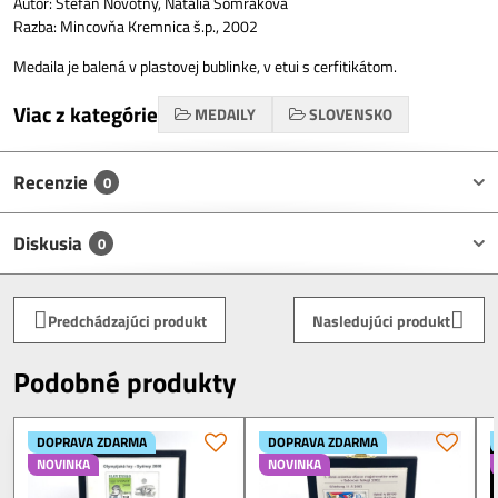
Autor: Štefan Novotný, Natália Šomráková
Razba: Mincovňa Kremnica š.p., 2002
Medaila je balená v plastovej bublinke, v etui s cerfitikátom.
Viac z kategórie
MEDAILY
SLOVENSKO
Recenzie
0
Diskusia
0
Predchádzajúci produkt
Nasledujúci produkt
Podobné produkty
DOPRAVA ZDARMA
DOPRAVA ZDARMA
NOVINKA
NOVINKA