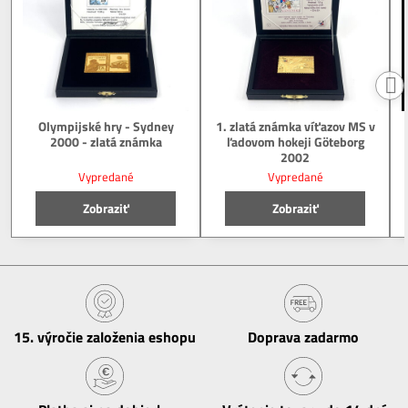
Olympijské hry - Sydney
1. zlatá známka víťazov MS v
2000 - zlatá známka
ľadovom hokeji Göteborg
2002
Vypredané
Vypredané
Zobraziť
Zobraziť
15​. výročie založenia eshopu
Doprava zadarmo