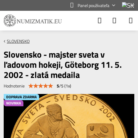
Panel používateľa
SLOVENSKO
Slovensko - majster sveta v
ľadovom hokeji, Göteborg 11. 5.
2002 - zlatá medaila
5
/
5
(
1
x)
Hodnotenie
DOPRAVA ZDARMA
NOVINKA