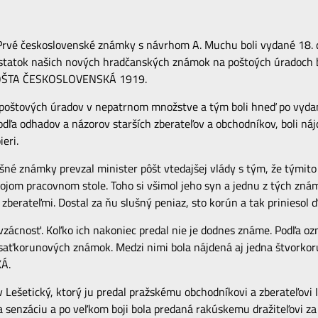
 Prvé československé známky s návrhom A. Muchu boli vydané 18.
statok našich nových hradčanských známok na poštoých úradoch b
u POŠTA ČESKOSLOVENSKÁ 1919.
poštových úradov v nepatrnom množstve a tým boli hneď po vydaní 
dľa odhadov a názorov starších zberateľov a obchodníkov, boli náj
eri.
išné známky prevzal minister pôšt vtedajšej vlády s tým, že tými
jom pracovnom stole. Toho si všimol jeho syn a jednu z tých známok
berateľmi. Dostal za ňu slušný peniaz, sto korún a tak priniesol ď
 vzácnosť. Koľko ich nakoniec predal nie je dodnes známe. Podľa o
esaťkorunových známok. Medzi nimi bola nájdená aj jedna štvorko
Á.
v Lešetický, ktorý ju predal pražskému obchodníkovi a zberateľovi I
 senzáciu a po veľkom boji bola predaná rakúskemu dražiteľovi za 