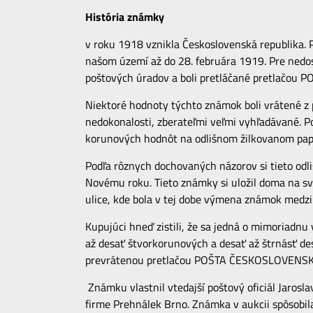
História známky
v roku 1918 vznikla Československá republika.
našom území až do 28. februára 1919. Pre nedo
poštových úradov a boli pretláčané pretlačo
Niektoré hodnoty týchto známok boli vrátené z 
nedokonalosti, zberateľmi veľmi vyhľadávané. Po
korunových hodnôt na odlišnom žilkovanom papi
Podľa rôznych dochovaných názorov si tieto odl
Novému roku. Tieto známky si uložil doma na svo
ulice, kde bola v tej dobe výmena známok medzi z
Kupujúci hneď zistili, že sa jedná o mimoriadnu
až desať štvorkorunových a desať až štrnásť d
prevrátenou pretlačou POŠTA ČESKOSLOVENSK
Známku vlastnil vtedajší poštový oficiál Jarosla
firme Prehnálek Brno. Známka v aukcii spôsobila