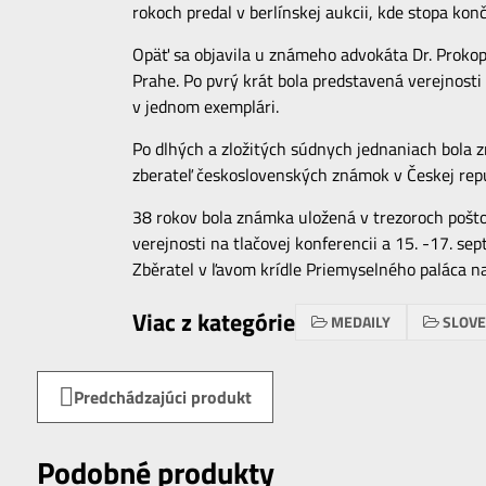
rokoch predal v berlínskej aukcii, kde stopa konč
Opäť sa objavila u známeho advokáta Dr. Prokop
Prahe. Po pvrý krát bola predstavená verejnost
v jednom exemplári.
Po dlhých a zložitých súdnych jednaniach bola z
zberateľ československých známok v Českej repu
38 rokov bola známka uložená v trezoroch poš
verejnosti na tlačovej konferencii a 15. -17. 
Zběratel v ľavom krídle Priemyselného paláca n
Viac z kategórie
MEDAILY
SLOV
Predchádzajúci produkt
Podobné produkty