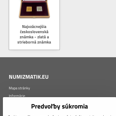
Najvzácnejšia
československá
známka - zlatá a
strieborná známka
NUMIZMATIK.EU
Mapa stránky
Informácie
Tabuľka značenia kvality
Predvoľby súkromia