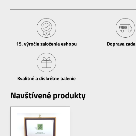
15​. výročie založenia eshopu
Doprava zad
Kvalitné a diskrétne balenie
Navštívené produkty