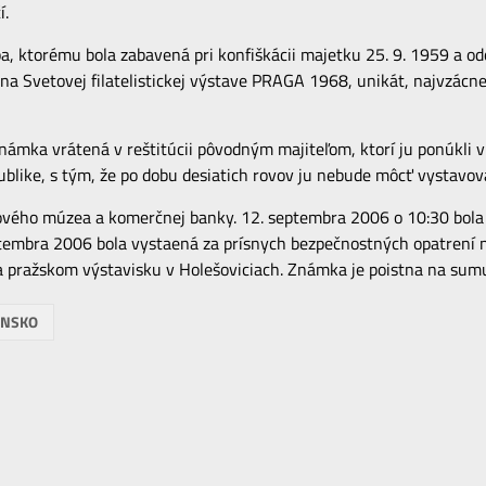
í.
a, ktorému bola zabavená pri konfiškácii majetku 25. 9. 1959 a 
i na Svetovej filatelistickej výstave PRAGA 1968, unikát, najvzác
námka vrátená v reštitúcii pôvodným majiteľom, ktorí ju ponúkli v
blike, s tým, že po dobu desiatich rovov ju nebude môcť vystavov
tového múzea a komerčnej banky. 12. septembra 2006 o 10:30 bo
septembra 2006 bola vystaená za prísnych bezpečnostných opatren
a pražskom výstavisku v Holešoviciach. Známka je poistna na sumu
ENSKO