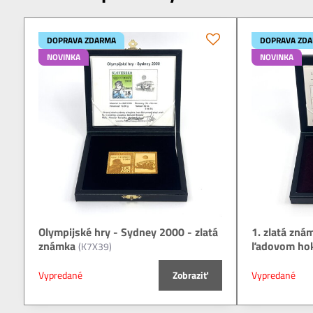
DOPRAVA ZDARMA
DOPRAVA ZD
NOVINKA
NOVINKA
Olympijské hry - Sydney 2000 - zlatá
1. zlatá zná
známka
ľadovom hok
(K7X39)
Vypredané
Zobraziť
Vypredané