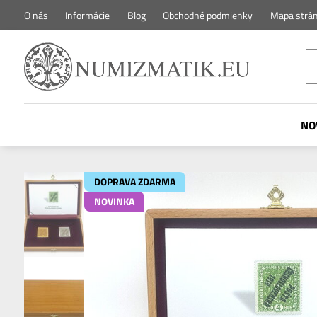
O nás
Informácie
Blog
Obchodné podmienky
Mapa strá
NO
DOPRAVA ZDARMA
NOVINKA