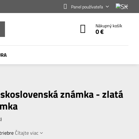
Panel používateľa
Nákupný košík
0 €
ÚRA
eskoslovenská známka - zlatá
ámka
x)
triebre
Čítajte viac