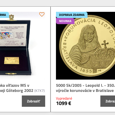
ARMA
DOPRAVA ZDARMA
NOVINKA
mka víťazov MS v
5000 Sk/2005 - Leopold I. - 350.
eji Göteborg 2002
výročie korunovácie v Bratislave
(K7X7)
Vypredané
Zobraziť
Zobra
1099 €