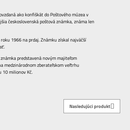
odovzdaná ako konfiškát do Poštového múzea v
nejšia československá poštová známka, známa len
 roku 1966 na prdaj. Známku získal najväčší
ať.
la známka predstavená novým majiteľom
í na medzinárodnom zberateľskom veľtrhu
 10 milionov Kč.
Nasledujúci produkt