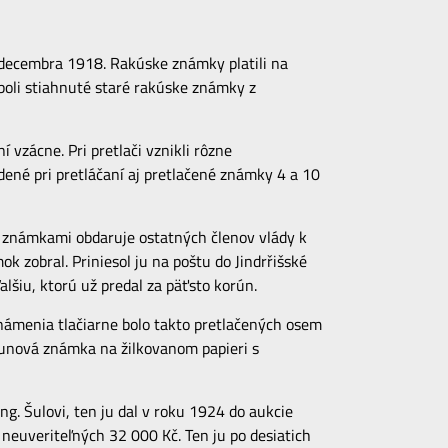
 decembra 1918. Rakúske známky platili na
oli stiahnuté staré rakúske známky z
vzácne. Pri pretlači vznikli rôzne
dené pri pretláčaní aj pretlačené známky 4 a 10
to známkami obdaruje ostatných členov vlády k
 zobral. Priniesol ju na poštu do Jindrřišské
alšiu, ktorú už predal za päťsto korún.
známenia tlačiarne bolo takto pretlačených osem
runová známka na žilkovanom papieri s
ng. Šulovi, ten ju dal v roku 1924 do aukcie
neuveriteľných 32 000 Kč. Ten ju po desiatich