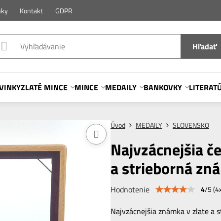
nky
Kontakt
GDPR
Hľadať
VINKY
ZLATÉ MINCE
MINCE
MEDAILY
BANKOVKY
LITERAT
Úvod
MEDAILY
SLOVENSKO
Najvzácnejšia č
a strieborná zn
Hodnotenie
4
/
5
(
4
Najvzácnejšia známka v zlate a s