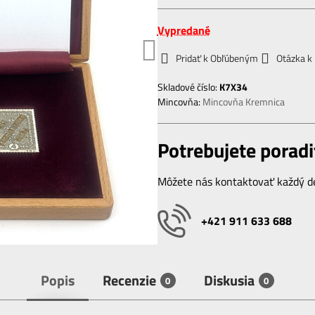
Vypredané
Pridať k Obľúbeným
Otázka k
Skladové číslo:
K7X34
Mincovňa:
Mincovňa Kremnica
Potrebujete poradi
Môžete nás kontaktovať každý de
+421 911 633 688
Popis
Recenzie
Diskusia
0
0