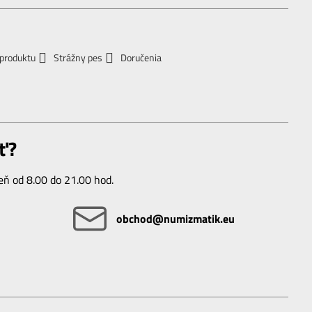
 produktu
Strážny pes
Doručenia
ť?
ň od 8.00 do 21.00 hod.
obchod​@numizmatik​.eu