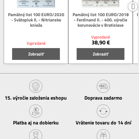
Pamätný list 100 EURO/2020
Pamätný list 100 EURO/2018
P
- Svätopluk II. - Nitrianske
- Ferdinand II. - 400. výročie
knieža
korunovácie v Bratislave
Vypredané
38,90 €
Vypredané
Zobraziť
Zobraziť
15​. výročie založenia eshopu
Doprava zadarmo
Platba aj na dobierku
Vrátenie tovaru do 14 dní