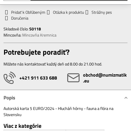
Pridať k Obľúbeným
Otázka k produktu
Strážny pes
Doručenia
Skladové číslo:
S0118
Mincovňa:
Mincovňa Kremnica
Potrebujete poradiť?
Môžete nás kontaktovať každý deň od 8.00 do 21.00 hod.
obchod​@numizmatik​
+421 911 633 688
.eu
Popis
Autorská karta 5 EURO/2024 - Hlucháň hôrny - fauna a flóra na
Slovensku
Viac z kategórie