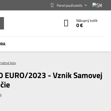
Panel používateľa
Nákupný košík
0 €
ÚRA
mätné listy
00 EURO/2023 - Vznik Samovej
očie
x)