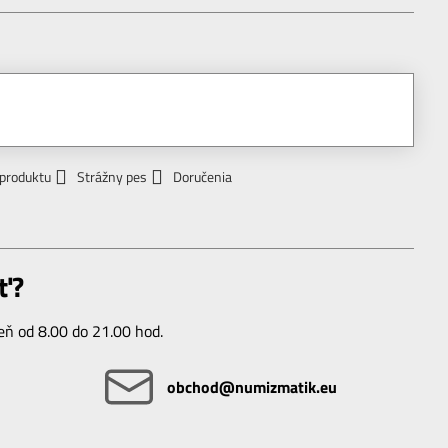
 produktu
Strážny pes
Doručenia
ť?
ň od 8.00 do 21.00 hod.
obchod​@numizmatik​.eu