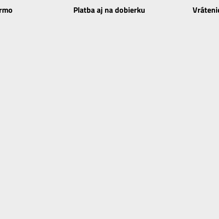
armo
Platba aj na dobierku
Vráteni