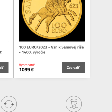
100 EURO/2023 - Vznik Samovej ríše
sť
- 1400. výročie
Vypredané
ziť
Zobraziť
1099 €