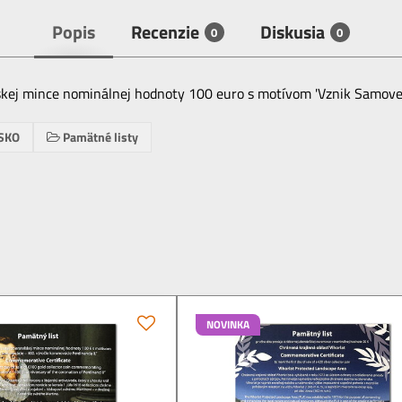
Popis
Recenzie
Diskusia
0
0
skej mince nominálnej hodnoty 100 euro s motívom 'Vznik Samovej r
SKO
Pamätné listy
NOVINKA