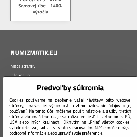
Samovej ríše - 1400.
výročie
NUMIZMATIK.EU
Mapa stránky
Informácie
Tabuľka značenia kvality
Predvoľby súkromia
Cookies používame na zlepšenie vašej návštevy tejto webovej
stránky, analýzu jej výkonnosti a zhromažďovanie údajov o jej
používaní. Na tento účel môžeme použiť nástroje a služby tretích
strán a zhromaždené údaje sa môžu preniesť k partnerom v EÚ,
USA alebo iných krajinách. Kliknutím na „Prijať všetky cookies"
vyjadrujete svoj súhlas s týmto spracovaním. Nižšie môžete nájsť
Objednávky
podrobné informácie alebo upraviť svoje preferencie.