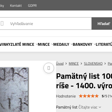
nky
Kontakt
GDPR
Hľadať
VINKY
ZLATÉ MINCE
MINCE
MEDAILY
BANKOVKY
LITERAT
Úvod
MINCE
SLOVENSKO
Pa
Pamätný list 1
ríše - 1400. výr
Hodnotenie
5
/
5
(
1
Pamätný list
Čítajte viac