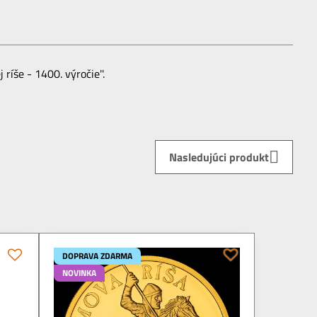
íše - 1400. výročie''.
Nasledujúci produkt
DOPRAVA ZDARMA
NOVINKA