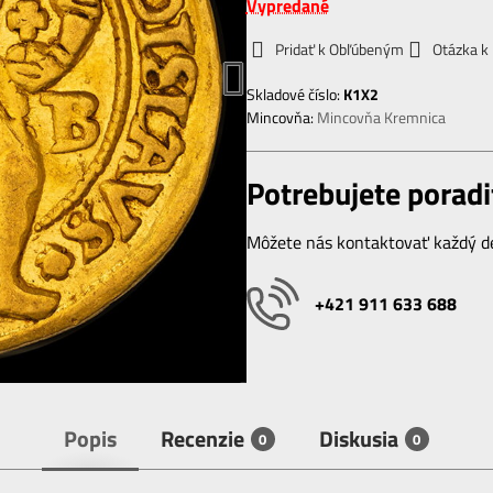
Vypredané
Pridať k Obľúbeným
Otázka k
Skladové číslo:
K1X2
Mincovňa:
Mincovňa Kremnica
Potrebujete poradi
Môžete nás kontaktovať každý de
+421 911 633 688
Popis
Recenzie
Diskusia
0
0