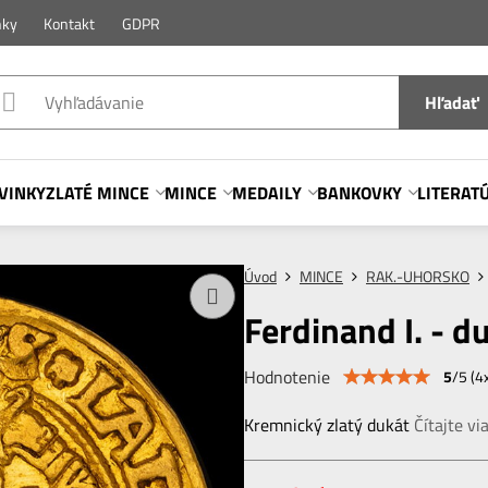
nky
Kontakt
GDPR
Hľadať
VINKY
ZLATÉ MINCE
MINCE
MEDAILY
BANKOVKY
LITERAT
Úvod
MINCE
RAK.-UHORSKO
Ferdinand I. - 
Hodnotenie
5
/
5
(
4
Kremnický zlatý dukát
Čítajte vi