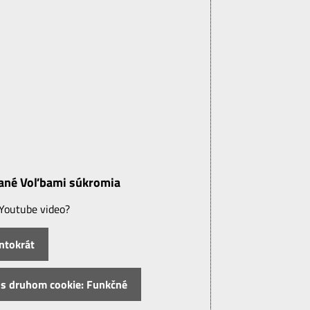
vané Voľbami súkromia
 Youtube video?
entokrát
s s druhom cookie: Funkčné