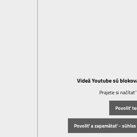
Videá Youtube sú bloko
Prajete si načítať
Povoliť t
Povoliť a zapamätať - súhla