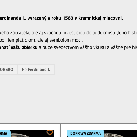
rdinanda I., vyrazený v roku 1563 v kremnickej mincovni.
o zberateľa, ale aj vzácnou investíciou do budúcnosti. Jeho histo
oli len platidlom, ale aj symbolom moci.
ohatí vašu zbierku
a bude svedectvom vášho vkusu a vášne pre hi
HORSKO
Ferdinand I.
ARMA
DOPRAVA ZDARMA