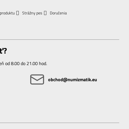
 produktu
Strážny pes
Doručenia
ť?
ň od 8.00 do 21.00 hod.
obchod​@numizmatik​.eu