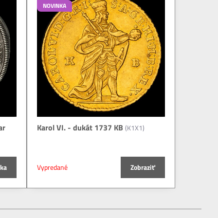
NOVINKA
ar
Karol VI. - dukát 1737 KB
(K1X1)
íka
Vypredané
Zobraziť