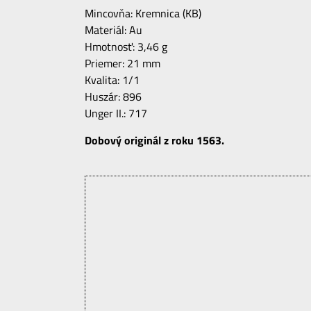
Mincovňa: Kremnica (KB)
Materiál: Au
Hmotnosť: 3,46 g
Priemer: 21 mm
Kvalita: 1/1
Huszár: 896
Unger II.: 717
Dobový originál z roku 1563.