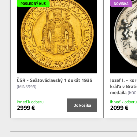
POSLEDNÝ KUS
NOVINKA
ČSR - Svätováclavský 1 dukát 1935
Jozef I. - k
kráľa v Brat
(MIN3999)
medaila
(K00
Ihneď k odberu
Ihneď k odberu
Do košíka
2999 €
2099 €