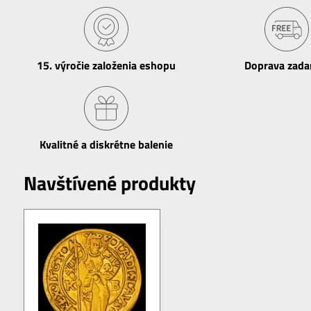
15​. výročie založenia eshopu
Doprava zad
Kvalitné a diskrétne balenie
Navštívené produkty