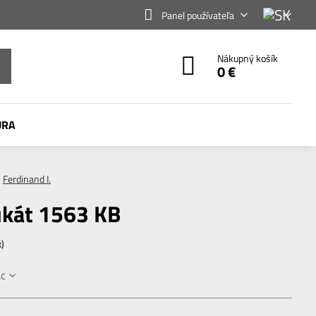
Panel používateľa
Nákupný košík
0 €
ÚRA
Ferdinand I.
dukát 1563 KB
x)
ac