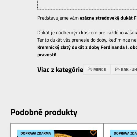
Predstavujeme vám
vzácny stredoveký dukát Fe
Dukát je nádherným kúskom pre každého vášnivéh
Tento dukát vás prenesie do doby, keď mince neb
Kremnický zlatý dukát z doby Ferdinanda I. ob
pravosti!
Viac z kategórie
MINCE
RAK.-U
Podobné produkty
DOPRAVA ZDARMA
DOPRAVA ZD