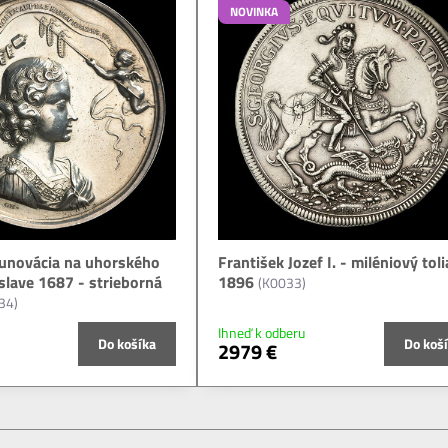
NOVINKA
orunovácia na uhorského
František Jozef I. - miléniový toli
islave 1687 - strieborná
1896
(K0033)
34)
Ihneď k odberu
Do košíka
Do koš
2979 €