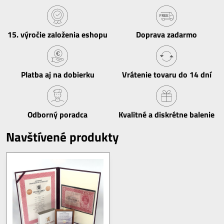
15​. výročie založenia eshopu
Doprava zadarmo
Platba aj na dobierku
Vrátenie tovaru do 14 dní
Odborný poradca
Kvalitné a diskrétne balenie
Navštívené produkty