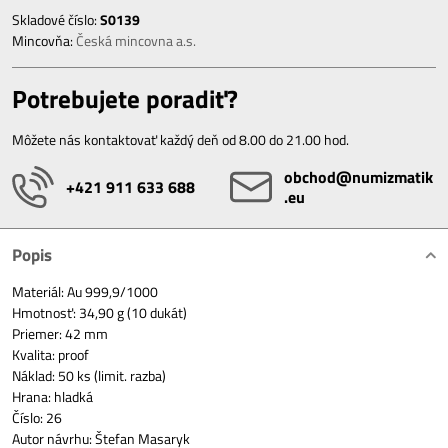
Skladové číslo:
S0139
Mincovňa:
Česká mincovna a.s.
Potrebujete poradiť?
Môžete nás kontaktovať každý deň od 8.00 do 21.00 hod.
obchod​@numizmatik​
+421 911 633 688
.eu
Popis
Materiál: Au 999,9/1000
Hmotnosť: 34,90 g (10 dukát)
Priemer: 42 mm
Kvalita: proof
Náklad: 50 ks (limit. razba)
Hrana: hladká
Číslo: 26
Autor návrhu: Štefan Masaryk