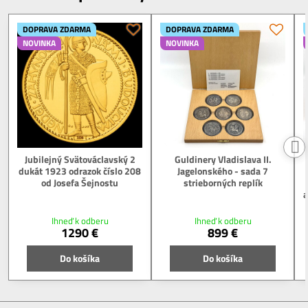
DOPRAVA ZDARMA
DOPRAVA ZDARMA
NOVINKA
NOVINKA
Jubilejný Svätováclavský 2
Guldinery Vladislava II.
dukát 1923 odrazok číslo 208
Jagelonského - sada 7
od Josefa Šejnostu
strieborných replík
a
Ihneď k odberu
Ihneď k odberu
1290 €
899 €
Do košíka
Do košíka