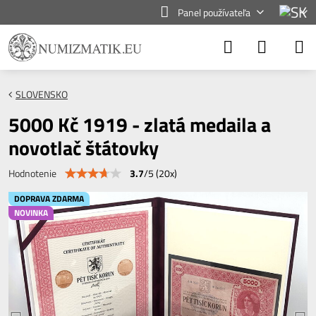
Panel používateľa
SLOVENSKO
5000 Kč 1919 - zlatá medaila a
novotlač štátovky
3.7
/
5
(
20
x)
Hodnotenie
DOPRAVA ZDARMA
NOVINKA