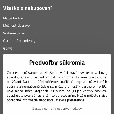
Všetko o nakupovaní
Platba kartou
Možnosti dopravy
Vrátenie tovaru
Obchodné podmienky
GDPR
KONTAKT
Predvoľby súkromia
Angyalova 461/75
Cookies používame na zlepšenie vašej návštevy tejto webovej
stránky, analýzu jej výkonnosti a zhromažďovanie údajov o jej
967 01 Kremnica
používaní. Na tento účel môžeme použiť nástroje a služby tretích
SLOVAKIA
strán a zhromaždené údaje sa môžu preniesť k partnerom v EÚ,
USA alebo iných krajinách. Kliknutím na „Prijať všetky cookies"
Mobil: +421 911 633 688
vyjadrujete svoj súhlas s týmto spracovaním. Nižšie môžete nájsť
podrobné informácie alebo upraviť svoje preferencie.
e-mail: weiss(@)numizmatik.eu
Zásady ochrany osobných údajov