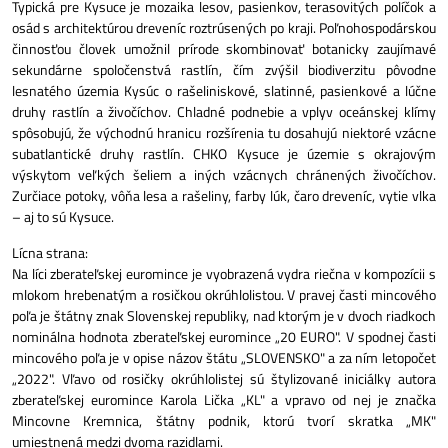
Typická pre Kysuce je mozaika lesov, pasienkov, terasovitých políčok a
osád s architektúrou dreveníc roztrúsených po kraji. Poľnohospodárskou
činnosťou človek umožnil prírode skombinovať botanicky zaujímavé
sekundárne spoločenstvá rastlín, čím zvýšil biodiverzitu pôvodne
lesnatého územia Kysúc o rašeliniskové, slatinné, pasienkové a lúčne
druhy rastlín a živočíchov. Chladné podnebie a vplyv oceánskej klímy
spôsobujú, že východnú hranicu rozšírenia tu dosahujú niektoré vzácne
subatlantické druhy rastlín. CHKO Kysuce je územie s okrajovým
výskytom veľkých šeliem a iných vzácnych chránených živočíchov.
Zurčiace potoky, vôňa lesa a rašeliny, farby lúk, čaro dreveníc, vytie vlka
– aj to sú Kysuce.
Lícna strana:
Na líci zberateľskej euromince je vyobrazená vydra riečna v kompozícii s
mlokom hrebenatým a rosičkou okrúhlolistou. V pravej časti mincového
poľa je štátny znak Slovenskej republiky, nad ktorým je v dvoch riadkoch
nominálna hodnota zberateľskej euromince „20 EURO". V spodnej časti
mincového poľa je v opise názov štátu „SLOVENSKO" a za ním letopočet
„2022". Vľavo od rosičky okrúhlolistej sú štylizované iniciálky autora
zberateľskej euromince Karola Lička „KL" a vpravo od nej je značka
Mincovne Kremnica, štátny podnik, ktorú tvorí skratka „MK"
umiestnená medzi dvoma razidlami.