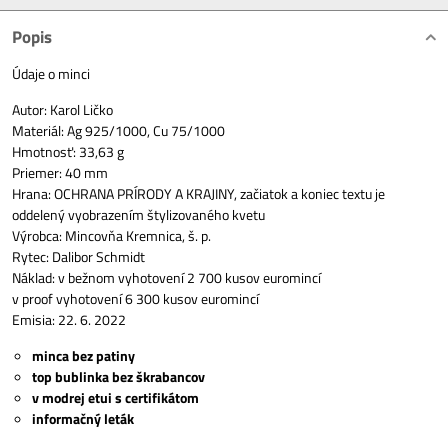
Popis
Údaje o minci
Autor: Karol Ličko
Materiál: Ag 925/1000, Cu 75/1000
Hmotnosť: 33,63 g
Priemer: 40 mm
Hrana: OCHRANA PRÍRODY A KRAJINY, začiatok a koniec textu je
oddelený vyobrazením štylizovaného kvetu
Výrobca: Mincovňa Kremnica, š. p.
Rytec: Dalibor Schmidt
Náklad: v bežnom vyhotovení 2 700 kusov euromincí
v proof vyhotovení 6 300 kusov euromincí
Emisia: 22. 6. 2022
minca bez patiny
top bublinka bez škrabancov
v modrej etui s certifikátom
informačný leták