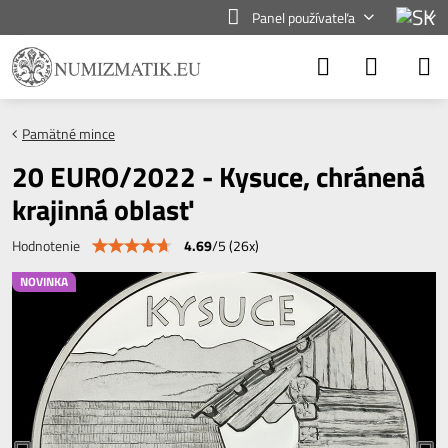
Panel používateľa
Pamätné mince
20 EURO/2022 - Kysuce, chránená
krajinná oblasť
4.69
/
5
(
26
x)
Hodnotenie
NOVINKA