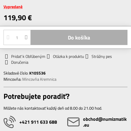
Vypredané
119,90 €
Do košíka
Pridať k Obľúbeným
Otázka k produktu
Strážny pes
Doručenia
Skladové číslo:
K105S36
Mincovňa:
Mincovňa Kremnica
Potrebujete poradiť?
Môžete nás kontaktovať každý deň od 8.00 do 21.00 hod.
obchod​@numizmatik​
+421 911 633 688
.eu