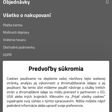
Objednávky
Všetko o nakupovaní
Platba kartou
Možnosti dopravy
Vrátenie tovaru
Obchodné podmienky
GDPR
KONTAKT
Predvoľby súkromia
Angyalova 461/75
Cookies používame na zlepšenie vašej návštevy tejto webovej
stránky, analýzu jej výkonnosti a zhromažďovanie údajov o jej
967 01 Kremnica
používaní. Na tento účel môžeme použiť nástroje a služby tretích
SLOVAKIA
strán a zhromaždené údaje sa môžu preniesť k partnerom v EÚ,
USA alebo iných krajinách. Kliknutím na „Prijať všetky cookies"
Mobil: +421 911 633 688
vyjadrujete svoj súhlas s týmto spracovaním. Nižšie môžete nájsť
podrobné informácie alebo upraviť svoje preferencie.
e-mail: weiss(@)numizmatik.eu