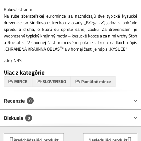
Rubová strana:
Na rube zberateľskej euromince sa nachádzajú dve typické kysucké
drevenice so šindľovou strechou z osady „Brízgalky", jedna v pohľade
spredu a druhá, o ktorú sú opreté sane, zboku. Za drevenicami je
vyobrazený typický krajinný motív – kysucké kopce a za nimi vrchy Stoh
a Rozsutec. V spodnej časti mincového poľa je v troch riadkoch nápis
„CHRÁNENÁ KRAJINNÁ OBLASŤ" a v hornej časti je nápis „KYSUCE".
zdroj:NBS
Viac z kategórie
MINCE
SLOVENSKO
Pamätné mince
Recenzie
0
Diskusia
0
Predchádzajúci produkt
Nasledujúci produkt