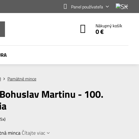
Panel používateľa
Nákupný košík
0 €
ÚRA
O
Pamätné mince
Bohuslav Martinu - 100.
ia
5
x)
ätná minca
Čítajte viac