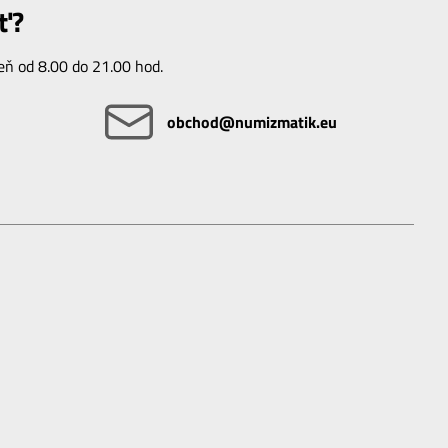
ť?
ň od 8.00 do 21.00 hod.
obchod​@numizmatik​.eu