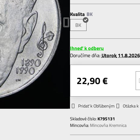
Kvalita
BK
Ihneď k odberu
Doručíme dňa:
Utorok
11.8.2026
22,90 €
Pridať k Obľúbeným
Otázka k
Skladové číslo:
K79S131
Mincovňa:
Mincovňa Kremnica