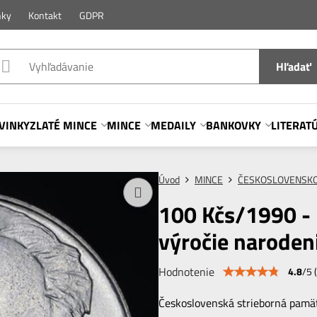
nky
Kontakt
GDPR
Hľadať
VINKY
ZLATÉ MINCE
MINCE
MEDAILY
BANKOVKY
LITERAT
Úvod
MINCE
ČESKOSLOVENSK
100 Kčs/1990 - 
výročie naroden
Hodnotenie
4.8
/
5
(
Československá strieborná pam