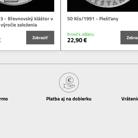
3 - Břevnovský kláštor v
50 Kčs/1991 - Piešťany
 výročie založenia
Ihneď k odberu
Zobraziť
Zobra
€
22,90 €
armo
Platba aj na dobierku
Vráteni