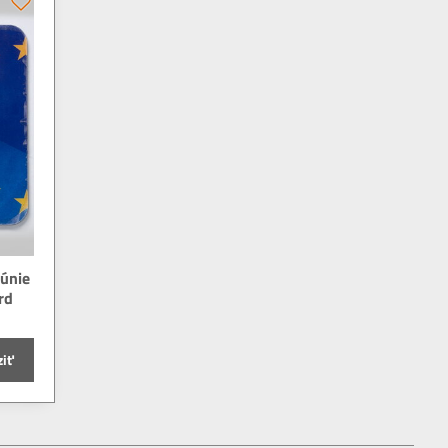
 únie
rd
ziť