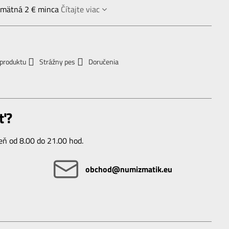
pamätná 2 € minca
Čítajte viac
 produktu
Strážny pes
Doručenia
ť?
ň od 8.00 do 21.00 hod.
obchod​@numizmatik​.eu