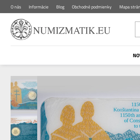
O nás
Informácie
Blog
Obchodné podmienky
Mapa strá
NO