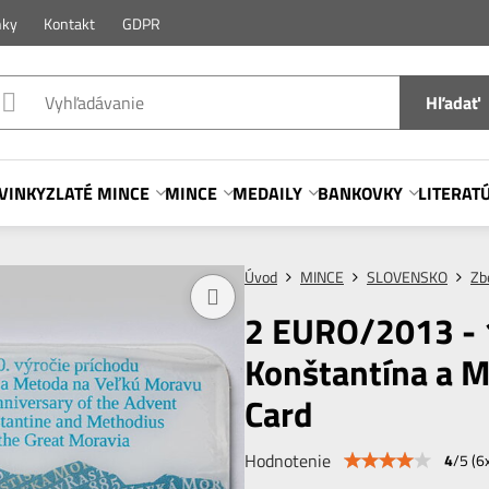
nky
Kontakt
GDPR
Hľadať
VINKY
ZLATÉ MINCE
MINCE
MEDAILY
BANKOVKY
LITERAT
Úvod
MINCE
SLOVENSKO
Zb
2 EURO/2013 - 1
Konštantína a M
Card
Hodnotenie
4
/
5
(
6