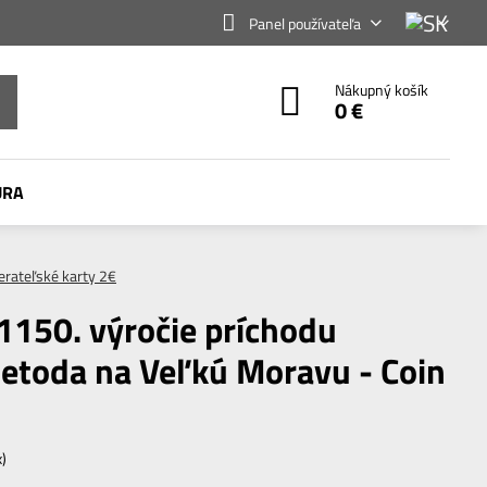
Panel používateľa
Nákupný košík
0 €
ÚRA
erateľské karty 2€
150. výročie príchodu
etoda na Veľkú Moravu - Coin
x)