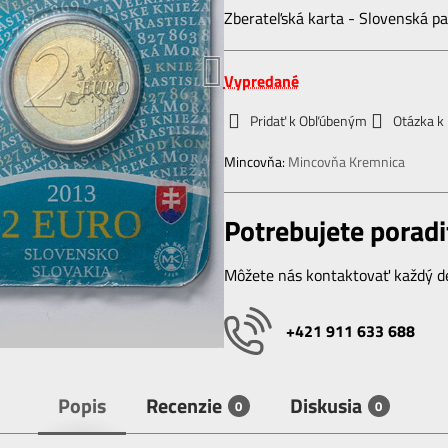
Zberateľská karta - Slovenská 
Vypredané
Pridať k Obľúbeným
Otázka k
Mincovňa:
Mincovňa Kremnica
Potrebujete poradi
Môžete nás kontaktovať každý de
+421 911 633 688
Popis
Recenzie
Diskusia
0
0