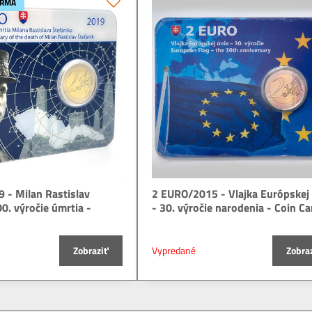
ARMA
 - Milan Rastislav
2 EURO/2015 - Vlajka Európskej
00. výročie úmrtia -
- 30. výročie narodenia - Coin Ca
Zobraziť
Vypredané
Zobra