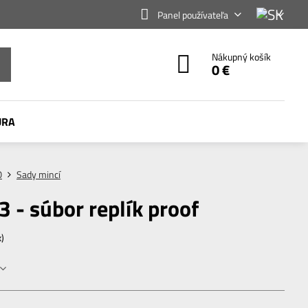
Panel používateľa
Nákupný košík
0 €
ÚRA
O
Sady mincí
 - súbor replík proof
x)