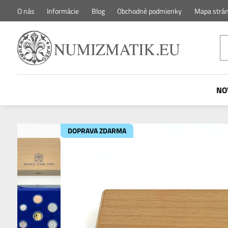
O nás
Informácie
Blog
Obchodné podmienky
Mapa strá
NO
DOPRAVA ZDARMA