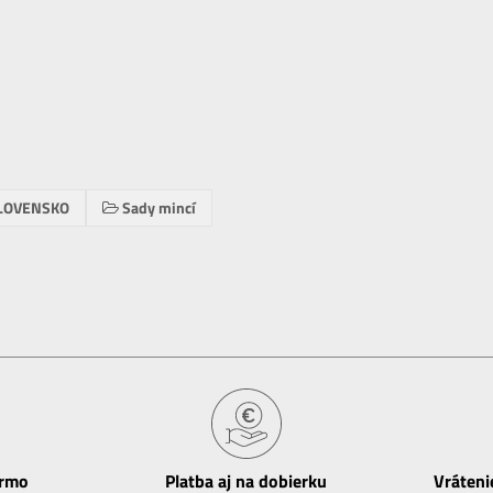
LOVENSKO
Sady mincí
armo
Platba aj na dobierku
Vráteni