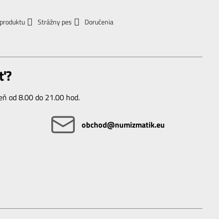
 produktu
Strážny pes
Doručenia
ť?
ň od 8.00 do 21.00 hod.
obchod​@numizmatik​.eu