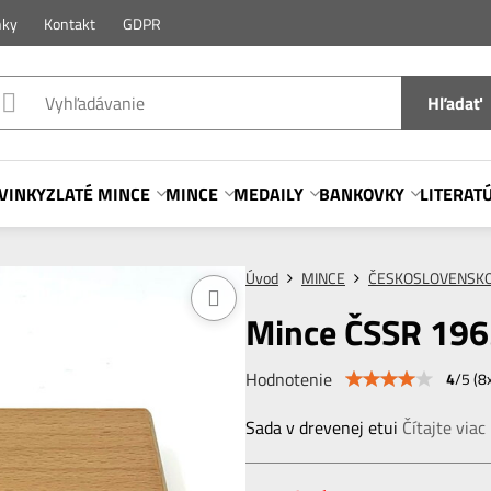
nky
Kontakt
GDPR
Hľadať
VINKY
ZLATÉ MINCE
MINCE
MEDAILY
BANKOVKY
LITERAT
Úvod
MINCE
ČESKOSLOVENSK
Mince ČSSR 1963
Hodnotenie
4
/
5
(
8
Sada v drevenej etui
Čítajte viac