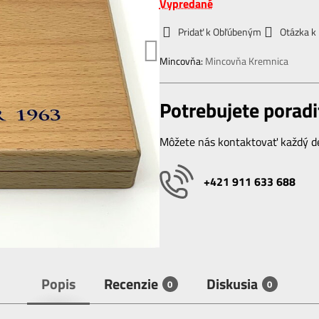
Vypredané
Pridať k Obľúbeným
Otázka k
Mincovňa:
Mincovňa Kremnica
Potrebujete poradi
Môžete nás kontaktovať každý de
+421 911 633 688
Popis
Recenzie
Diskusia
0
0