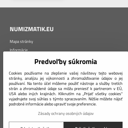
NUMIZMATIK.EU
Mapa stránky
Informácie
Tabuľka značenia kvality
Predvoľby súkromia
Cookies používame na zlepšenie vašej návštevy tejto webovej
stránky, analýzu jej výkonnosti a zhromažďovanie údajov o jej
používaní. Na tento účel môžeme použiť nástroje a služby tretích
strán a zhromaždené údaje sa môžu preniesť k partnerom v EÚ,
USA alebo iných krajinách. Kliknutím na „Prijať všetky cookies"
vyjadrujete svoj súhlas s týmto spracovaním. Nižšie môžete nájsť
Objednávky
podrobné informácie alebo upraviť svoje preferencie.
Stav objednávky
Zásady ochrany osobných údajov