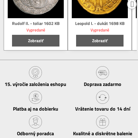
Rudolf II. - toliar 1602 KB
Leopold I. - dukát 1698 KB
Vypredané
Vypredané
Zobraziť
Zobraziť
15​. výročie založenia eshopu
Doprava zadarmo
Platba aj na dobierku
Vrátenie tovaru do 14 dní
Odborný poradca
Kvalitné a diskrétne balenie