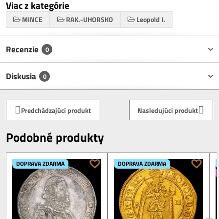
Viac z kategórie
MINCE
RAK.-UHORSKO
Leopold I.
Recenzie
0
Diskusia
0
Predchádzajúci produkt
Nasledujúci produkt
Podobné produkty
DOPRAVA ZDARMA
DOPRAVA ZDARMA