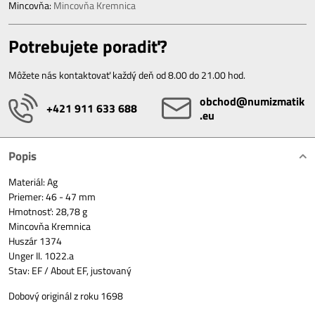
Mincovňa:
Mincovňa Kremnica
Potrebujete poradiť?
Môžete nás kontaktovať každý deň od 8.00 do 21.00 hod.
obchod​@numizmatik​
+421 911 633 688
.eu
Popis
Materiál: Ag
Priemer: 46 - 47 mm
Hmotnosť: 28,78 g
Mincovňa Kremnica
Huszár 1374
Unger II. 1022.a
Stav: EF / About EF, justovaný
Dobový originál z roku 1698