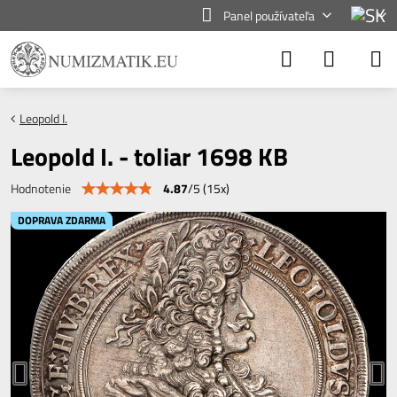
Panel používateľa
Leopold I.
Leopold I. - toliar 1698 KB
4.87
/
5
(
15
x)
Hodnotenie
DOPRAVA ZDARMA