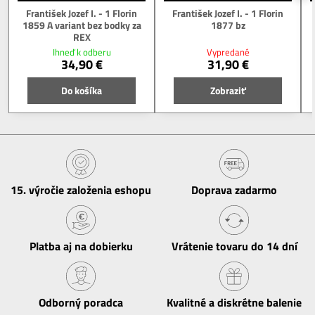
František Jozef I. - 1 Florin
František Jozef I. - 1 Florin
1859 A variant bez bodky za
1877 bz
REX
Ihneď k odberu
Vypredané
34,90 €
31,90 €
Do košíka
Zobraziť
15​. výročie založenia eshopu
Doprava zadarmo
Platba aj na dobierku
Vrátenie tovaru do 14 dní
Odborný poradca
Kvalitné a diskrétne balenie