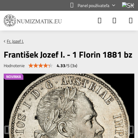
Panel používateľa
Fr. Jozef I.
František Jozef I. - 1 Florin 1881 bz
4.33
/
5
(
3
x)
Hodnotenie
NOVINKA