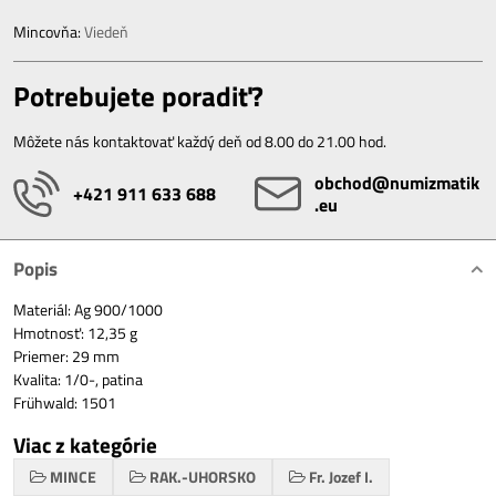
Mincovňa:
Viedeň
Potrebujete poradiť?
Môžete nás kontaktovať každý deň od 8.00 do 21.00 hod.
obchod​@numizmatik​
+421 911 633 688
.eu
Popis
Materiál: Ag 900/1000
Hmotnosť: 12,35 g
Priemer: 29 mm
Kvalita: 1/0-, patina
Frühwald: 1501
Viac z kategórie
MINCE
RAK.-UHORSKO
Fr. Jozef I.