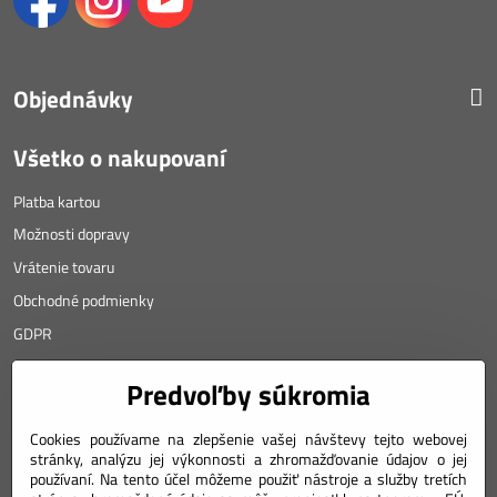
Objednávky
Všetko o nakupovaní
Platba kartou
Možnosti dopravy
Vrátenie tovaru
Obchodné podmienky
GDPR
KONTAKT
Predvoľby súkromia
Angyalova 461/75
Cookies používame na zlepšenie vašej návštevy tejto webovej
stránky, analýzu jej výkonnosti a zhromažďovanie údajov o jej
967 01 Kremnica
používaní. Na tento účel môžeme použiť nástroje a služby tretích