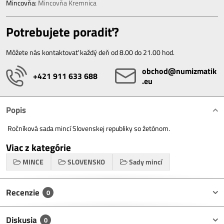
Mincovňa:
Mincovňa Kremnica
Potrebujete poradiť?
Môžete nás kontaktovať každý deň od 8.00 do 21.00 hod.
obchod​@numizmatik​
+421 911 633 688
.eu
Popis
Ročníková sada mincí Slovenskej republiky so žetónom.
Viac z kategórie
MINCE
SLOVENSKO
Sady mincí
Recenzie
0
Diskusia
0