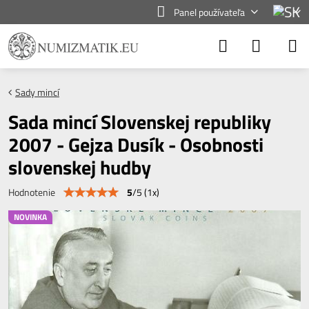
Panel používateľa
Sady mincí
Sada mincí Slovenskej republiky
2007 - Gejza Dusík - Osobnosti
slovenskej hudby
5
/
5
(
1
x)
Hodnotenie
NOVINKA