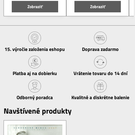
Zobraziť
Zobraziť
15​. výročie založenia eshopu
Doprava zadarmo
Platba aj na dobierku
Vrátenie tovaru do 14 dní
Odborný poradca
Kvalitné a diskrétne balenie
Navštívené produkty