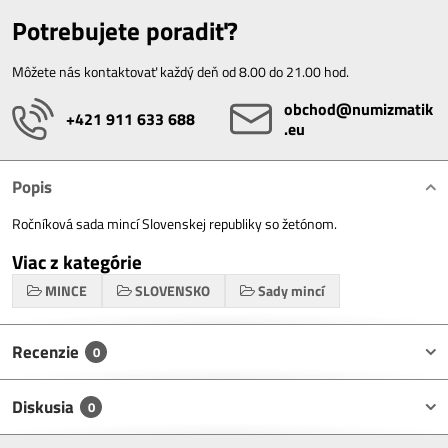
Potrebujete poradiť?
Môžete nás kontaktovať každý deň od 8.00 do 21.00 hod.
obchod​@numizmatik​
+421 911 633 688
.eu
Popis
Ročníková sada mincí Slovenskej republiky so žetónom.
Viac z kategórie
MINCE
SLOVENSKO
Sady mincí
Recenzie
0
Diskusia
0