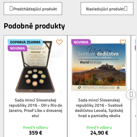
Predchádzajúci produkt
Nasledujúci produkt
Podobné produkty
DOPRAVA ZDARMA
NOVINKA
NOVINKA
Sada mincí Slovenskej
Sada mincí Slovenskej
republiky 2016 - OH v Rio de
republiky 2016 - Svetové
Janeiro, Proof Like v drevenej
dedičstvo Levoča, Spišský
etui
hrad a pamiatky okolia
č
Ihneď k odberu
Ihneď k odberu
359 €
24,90 €