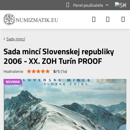
Panel používateľa
Sady mincí
Sada mincí Slovenskej republiky
2006 - XX. ZOH Turín PROOF
5
/
5
(
1
x)
Hodnotenie
NOVINKA