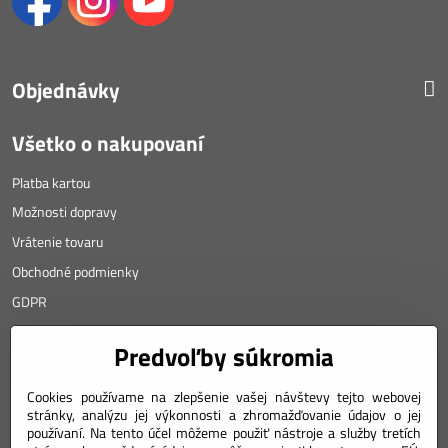
Objednávky
Všetko o nakupovaní
Platba kartou
Možnosti dopravy
Vrátenie tovaru
Obchodné podmienky
GDPR
KONTAKT
Predvoľby súkromia
Angyalova 461/75
Cookies používame na zlepšenie vašej návštevy tejto webovej
stránky, analýzu jej výkonnosti a zhromažďovanie údajov o jej
967 01 Kremnica
používaní. Na tento účel môžeme použiť nástroje a služby tretích