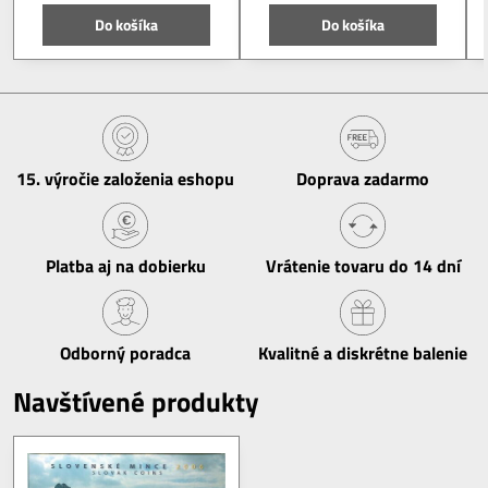
Do košíka
Do košíka
15​. výročie založenia eshopu
Doprava zadarmo
Platba aj na dobierku
Vrátenie tovaru do 14 dní
Odborný poradca
Kvalitné a diskrétne balenie
Navštívené produkty