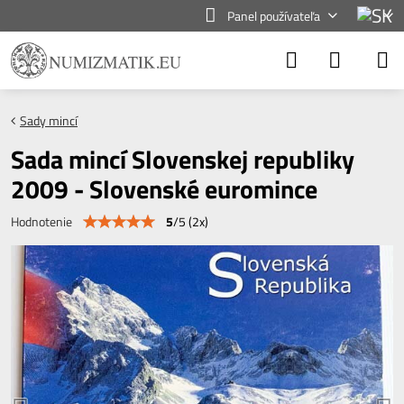
Panel používateľa
Sady mincí
Sada mincí Slovenskej republiky
2009 - Slovenské euromince
5
/
5
(
2
x)
Hodnotenie