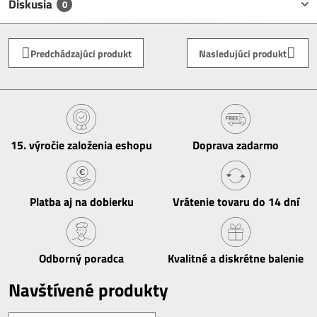
Diskusia
0
Predchádzajúci produkt
Nasledujúci produkt
15​. výročie založenia eshopu
Doprava zadarmo
Platba aj na dobierku
Vrátenie tovaru do 14 dní
Odborný poradca
Kvalitné a diskrétne balenie
Navštívené produkty