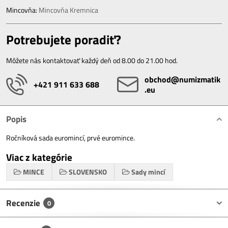
Mincovňa:
Mincovňa Kremnica
Potrebujete poradiť?
Môžete nás kontaktovať každý deň od 8.00 do 21.00 hod.
obchod​@numizmatik​
+421 911 633 688
.eu
Popis
Ročníková sada euromincí, prvé euromince.
Viac z kategórie
MINCE
SLOVENSKO
Sady mincí
Recenzie
0